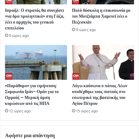
Ισραήλ: Ο στρατός θα συνεχίσει
Πολύ δύσκολη η επικοινωνία με
«να δρα προληπτικά» στη Γάζα,
τον Μοτζτάμπα Χαμενεΐ λέει ο
λέει ο αρχηγός του γενικού
Πεζεσκιάν
επιτελείου
9 ώρες ago
6 ώρες ago
«Παράθυρο» για ειρήνευση:
Λόγω καύσωνα ο πάπας Λέων
Συμφωνία Ιράν- Ομάν για το
υποδέχθηκε τους πιστούς στο
Ορμούζ – Μερική άρση
εσωτερικό της βασιλικής του
κυρώσεων από τις ΗΠΑ
Αγίου Πέτρου
12 ώρες ago
15 ώρες ago
Αφήστε μια απάντηση