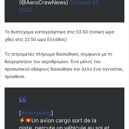
(@AeroCrewNews)
October 20,
2025
Το δυστύχημα καταγράφτηκε στις 03:50 (τοπική ώρα·
χθες στις 22:50 ώρα Ελλάδας)
Το τετραμελές πλήρωμα διασώθηκε, σύμφωνα με τη
διαχειρίστρια του αεροδρομίου. Ένα μέλος του
προσωπικού εδάφους διασώθηκε και άλλο ένα αγνοείται,
πρόσθεσε.
[
#HongKong
]
Un avion cargo sort de la
piste, percute un véhicule au sol et