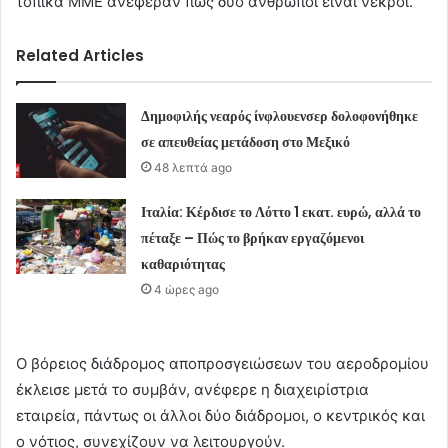
τοπικά ΜΜΕ ανέφεραν πως δυο άνθρωποι είναι νεκροί.
Related Articles
Δημοφιλής νεαρός ίνφλουενσερ δολοφονήθηκε
σε απευθείας μετάδοση στο Μεξικό
48 λεπτά ago
Ιταλία: Κέρδισε το Λόττο 1 εκατ. ευρώ, αλλά το
πέταξε – Πώς το βρήκαν εργαζόμενοι
καθαριότητας
4 ώρες ago
Ο βόρειος διάδρομος αποπροσγειώσεων του αεροδρομίου
έκλεισε μετά το συμβάν, ανέφερε η διαχειρίστρια
εταιρεία, πάντως οι άλλοι δύο διάδρομοι, ο κεντρικός και
ο νότιος, συνεχίζουν να λειτουργούν.