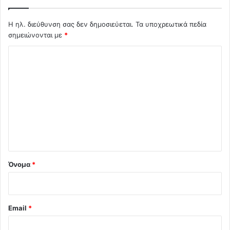
Η ηλ. διεύθυνση σας δεν δημοσιεύεται.
Τα υποχρεωτικά πεδία
σημειώνονται με
*
Σ
χ
ό
λ
ι
ο
*
Όνομα
*
Email
*