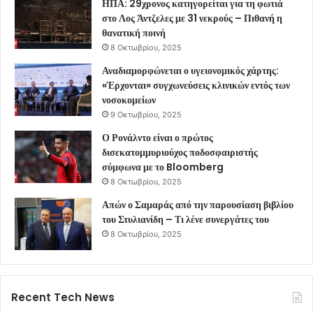
ΗΠΑ: 29χρονος κατηγορείται για τη φωτιά
στο Λος Άντζελες με 31 νεκρούς – Πιθανή η
θανατική ποινή
8 Οκτωβρίου, 2025
Αναδιαμορφώνεται ο υγειονομικός χάρτης:
«Έρχονται» συγχωνεύσεις κλινικών εντός των
νοσοκομείων
9 Οκτωβρίου, 2025
Ο Ρονάλντο είναι ο πρώτος
δισεκατομμυριούχος ποδοσφαιριστής
σύμφωνα με το Bloomberg
8 Οκτωβρίου, 2025
Απών ο Σαμαράς από την παρουσίαση βιβλίου
του Στυλιανίδη – Τι λένε συνεργάτες του
8 Οκτωβρίου, 2025
Recent Tech News