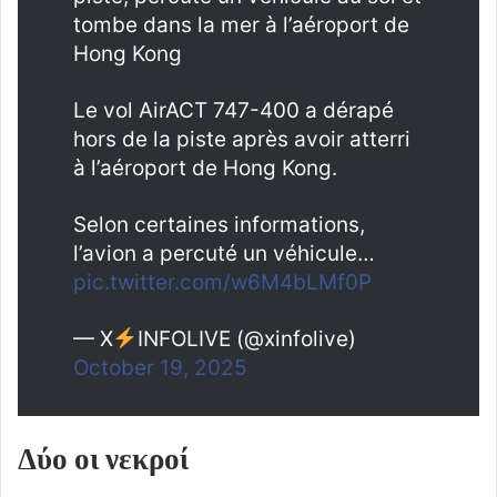
tombe dans la mer à l’aéroport de
Hong Kong
Le vol AirACT 747-400 a dérapé
hors de la piste après avoir atterri
à l’aéroport de Hong Kong.
Selon certaines informations,
l’avion a percuté un véhicule…
pic.twitter.com/w6M4bLMf0P
— X
INFOLIVE (@xinfolive)
October 19, 2025
Δύο οι νεκροί