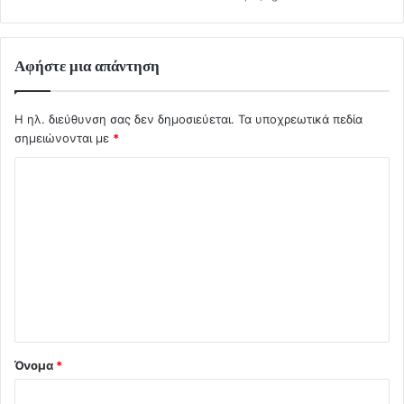
Αφήστε μια απάντηση
Η ηλ. διεύθυνση σας δεν δημοσιεύεται.
Τα υποχρεωτικά πεδία
σημειώνονται με
*
Σ
χ
ό
λ
ι
ο
*
Όνομα
*