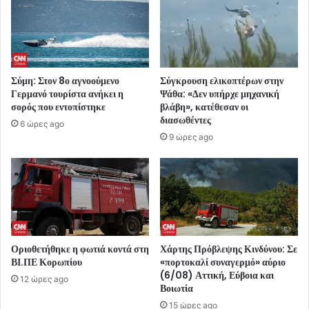
Σύμη: Στον 8ο αγνοούμενο
Σύγκρουση ελικοπτέρων στην
Γερμανό τουρίστα ανήκει η
Ψάθα: «Δεν υπήρχε μηχανική
σορός που εντοπίστηκε
βλάβη», κατέθεσαν οι
διασωθέντες
6 ώρες ago
9 ώρες ago
Οριοθετήθηκε η φωτιά κοντά στη
Χάρτης Πρόβλεψης Κινδύνου: Σε
ΒΙ.ΠΕ Κορωπίου
«πορτοκαλί συναγερμό» αύριο
(6/08) Αττική, Εύβοια και
12 ώρες ago
Βοιωτία
15 ώρες ago