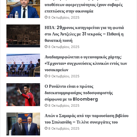
υποθέσεων αφερεγγυότητας έχουν σοβαρές
επιπτώσεις στην οικονομία
8 Οκτωβρίου, 2025
ΗΠΑ: 29χρονος κατηγορείται για τη φωτιά
στο Λος Άντζελες με 31 νεκρούς – Πιθανή η
θανατική ποινή
8 Οκτωβρίου, 2025
Αναδιαμορφώνεται ο υγειονομικός χάρτης:
«Έρχονται» συγχωνεύσεις κλινικών εντός των
νοσοκομείων
9 Οκτωβρίου, 2025
Ο Ρονάλντο είναι ο πρώτος
δισεκατομμυριούχος ποδοσφαιριστής
σύμφωνα με το Bloomberg
8 Οκτωβρίου, 2025
Απών ο Σαμαράς από την παρουσίαση βιβλίου
του Στυλιανίδη – Τι λένε συνεργάτες του
8 Οκτωβρίου, 2025