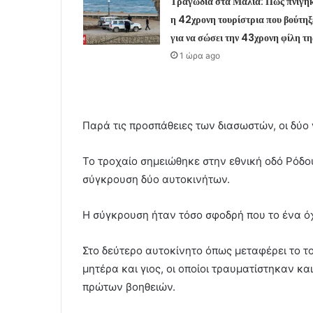
Τραγωδία στα Μάλια: Πώς πνίγη
η 42χρονη τουρίστρια που βούτηξ
για να σώσει την 43χρονη φίλη τη
1 ώρα ago
Παρά τις προσπάθειες των διασωστών, οι δύο
Το τροχαίο σημειώθηκε στην εθνική οδό Ρόδ
σύγκρουση δύο αυτοκινήτων.
Η σύγκρουση ήταν τόσο σφοδρή που το ένα ό
Στο δεύτερο αυτοκίνητο όπως μεταφέρει το τ
μητέρα και γιος, οι οποίοι τραυματίστηκαν κ
πρώτων βοηθειών.