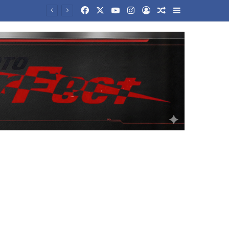
Facebook
X
YouTube
Instagram
Log In
Random Article
Sidebar
Επιστήμονες στις ΗΠΑ δημιούργησαν 16 νέους ιούς με τη βοήθεια της Τεχνητής Νοημοσύνης