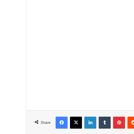
Facebook
X
LinkedIn
Tumblr
Pint
Share