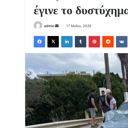
έγινε το δυστύχημ
Send
admin
17 Μαΐου, 2026
an
Facebook
X
LinkedIn
Tumblr
Pinterest
Reddit
email