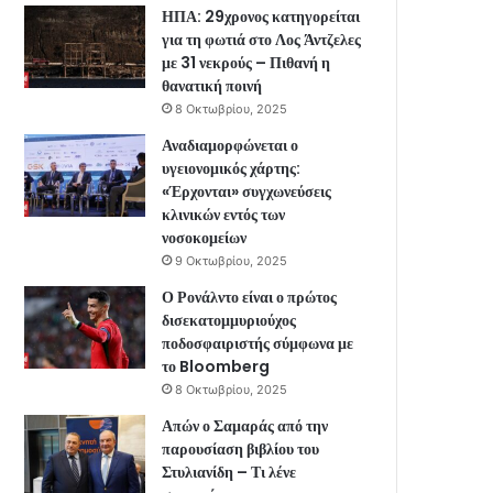
ΗΠΑ: 29χρονος κατηγορείται
για τη φωτιά στο Λος Άντζελες
με 31 νεκρούς – Πιθανή η
θανατική ποινή
8 Οκτωβρίου, 2025
Αναδιαμορφώνεται ο
υγειονομικός χάρτης:
«Έρχονται» συγχωνεύσεις
κλινικών εντός των
νοσοκομείων
9 Οκτωβρίου, 2025
Ο Ρονάλντο είναι ο πρώτος
δισεκατομμυριούχος
ποδοσφαιριστής σύμφωνα με
το Bloomberg
8 Οκτωβρίου, 2025
Απών ο Σαμαράς από την
παρουσίαση βιβλίου του
Στυλιανίδη – Τι λένε