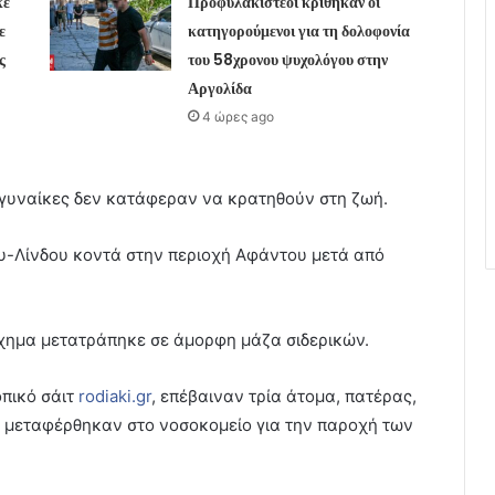
κε
Προφυλακιστέοι κρίθηκαν οι
ε
κατηγορούμενοι για τη δολοφονία
ς
του 58χρονου ψυχολόγου στην
Αργολίδα
4 ώρες ago
 γυναίκες δεν κατάφεραν να κρατηθούν στη ζωή.
ου-Λίνδου κοντά στην περιοχή Αφάντου μετά από
χημα μετατράπηκε σε άμορφη μάζα σιδερικών.
οπικό σάιτ
rodiaki.gr
, επέβαιναν τρία άτομα, πατέρας,
αι μεταφέρθηκαν στο νοσοκομείο για την παροχή των