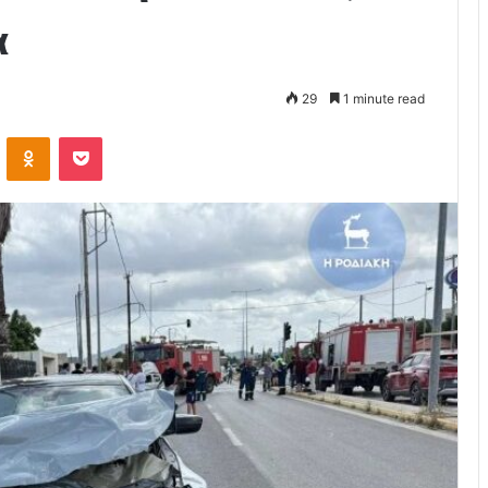
α
29
1 minute read
VKontakte
Odnoklassniki
Pocket