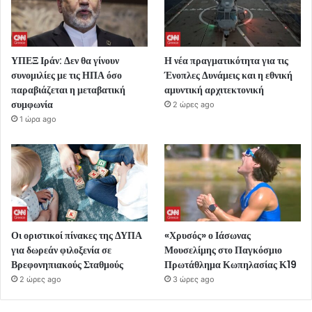
ΥΠΕΞ Ιράν: Δεν θα γίνουν
Η νέα πραγματικότητα για τις
συνομιλίες με τις ΗΠΑ όσο
Ένοπλες Δυνάμεις και η εθνική
παραβιάζεται η μεταβατική
αμυντική αρχιτεκτονική
συμφωνία
2 ώρες ago
1 ώρα ago
Οι οριστικοί πίνακες της ΔΥΠΑ
«Χρυσός» ο Ιάσωνας
για δωρεάν φιλοξενία σε
Μουσελίμης στο Παγκόσμιο
Βρεφονηπιακούς Σταθμούς
Πρωτάθλημα Κωπηλασίας Κ19
2 ώρες ago
3 ώρες ago