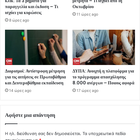
κλικ: Τα 3 βήματα για
μετρητά – Τι ισχύει από 1η
παραγγελία και έκδοση – Τι
Οκτωβρίου
ισχύει για κυρώσεις
11 ώρες ago
8 ώρες ago
Διορισμοί: Αντίστροφη μέτρηση
ΔΥΠΑ: Ανοιχτή η πλατφόρμα για
για τις αιτήσεις σε Πρωτοβάθμια
το πρόγραμμα απασχόλησης
και Δευτεροβάθμια εκπαίδευση
8.000 ανέργων – Ποιους αφορά
14 ώρες ago
17 ώρες ago
Αφήστε μια απάντηση
Η ηλ. διεύθυνση σας δεν δημοσιεύεται.
Τα υποχρεωτικά πεδία
σημειώνονται με
*