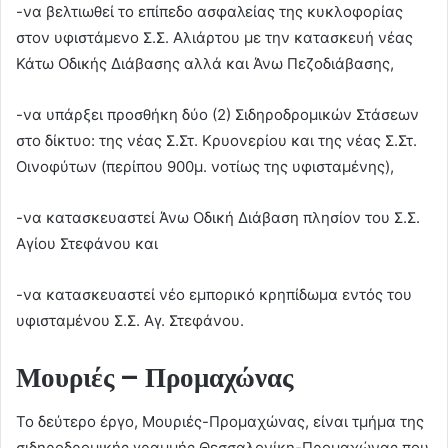
-να βελτιωθεί το επίπεδο ασφαλείας της κυκλοφορίας
στον υφιστάμενο Σ.Σ. Αλιάρτου με την κατασκευή νέας
Κάτω Οδικής Διάβασης αλλά και Άνω Πεζοδιάβασης,
-να υπάρξει προσθήκη δύο (2) Σιδηροδρομικών Στάσεων
στο δίκτυο: της νέας Σ.Στ. Κρυονερίου και της νέας Σ.Στ.
Οινοφύτων (περίπου 900μ. νοτίως της υφισταμένης),
-να κατασκευαστεί Άνω Οδική Διάβαση πλησίον του Σ.Σ.
Αγίου Στεφάνου και
-να κατασκευαστεί νέο εμπορικό κρηπίδωμα εντός του
υφισταμένου Σ.Σ. Αγ. Στεφάνου.
Μουριές – Προμαχώνας
Το δεύτερο έργο, Μουριές-Προμαχώνας, είναι τμήμα της
σιδηροδρομικής γραμμής Θεσσαλονίκη-Προμαχώνας που