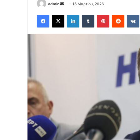
Send
admin
15 Μαρτίου, 2026
an
Facebook
X
LinkedIn
Tumblr
Pinterest
Reddit
email