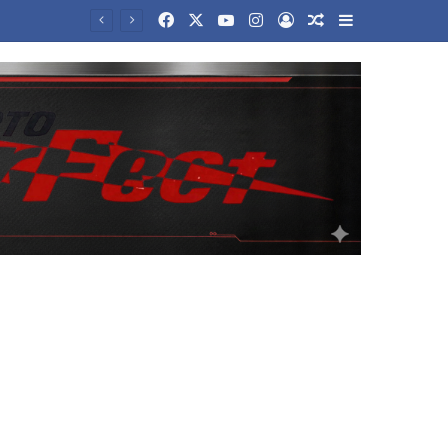
Facebook
X
YouTube
Instagram
Log In
Random Article
Sidebar
Το δίλημμα του Τραμπ για το Ιράν: Παραχωρήσεις για να ανοίξει το Ορμούζ ή συνέχιση του πολέμου