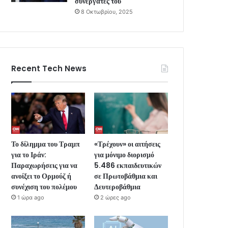
συνεργάτες του
8 Οκτωβρίου, 2025
Recent Tech News
Το δίλημμα του Τραμπ
«Τρέχουν» οι αιτήσεις
για το Ιράν:
για μόνιμο διορισμό
Παραχωρήσεις για να
5.486 εκπαιδευτικών
ανοίξει το Ορμούζ ή
σε Πρωτοβάθμια και
συνέχιση του πολέμου
Δευτεροβάθμια
1 ώρα ago
2 ώρες ago