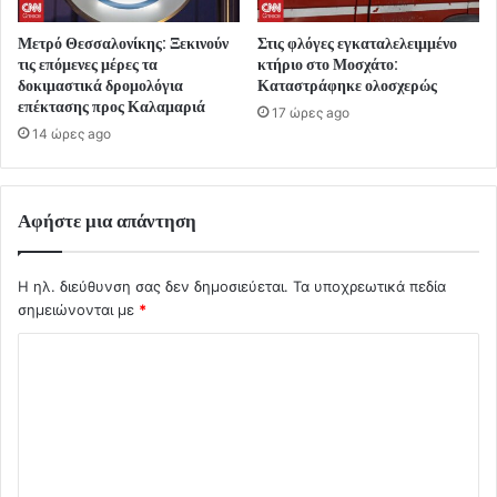
Μετρό Θεσσαλονίκης: Ξεκινούν
Στις φλόγες εγκαταλελειμμένο
τις επόμενες μέρες τα
κτήριο στο Μοσχάτο:
δοκιμαστικά δρομολόγια
Καταστράφηκε ολοσχερώς
επέκτασης προς Καλαμαριά
17 ώρες ago
14 ώρες ago
Αφήστε μια απάντηση
Η ηλ. διεύθυνση σας δεν δημοσιεύεται.
Τα υποχρεωτικά πεδία
σημειώνονται με
*
Σ
χ
ό
λ
ι