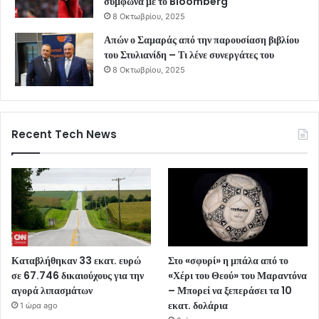
σύμφωνα με το Bloomberg
8 Οκτωβρίου, 2025
Απών ο Σαμαράς από την παρουσίαση βιβλίου
του Στυλιανίδη – Τι λένε συνεργάτες του
8 Οκτωβρίου, 2025
Recent Tech News
Καταβλήθηκαν 33 εκατ. ευρώ
Στο «σφυρί» η μπάλα από το
σε 67.746 δικαιούχους για την
«Χέρι του Θεού» του Μαραντόνα
αγορά λιπασμάτων
– Μπορεί να ξεπεράσει τα 10
εκατ. δολάρια
1 ώρα ago