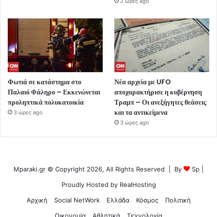
2 ώρες ago
Φωτιά σε κατάστημα στο
Νέα αρχεία με UFO
Παλαιό Φάληρο – Εκκενώνεται
αποχαρακτήρισε η κυβέρνηση
προληπτικά πολυκατοικία
Τραμπ – Οι ανεξήγητες θεάσεις
και τα αντικείμενα
3 ώρες ago
3 ώρες ago
Mparaki.gr © Copyright 2026, All Rights Reserved | By
Sp
|
Proudly Hosted by
RealHosting
Αρχική
Social NetWork
Ελλάδα
Κόσμος
Πολιτική
Οικονομία
Αθλητικά
Τεχνολογία