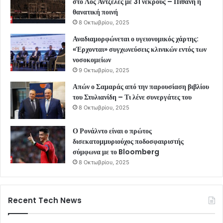
στο Λος Άντζελες με 31 νεκρούς – Πιθανή η
θανατική ποινή
8 Οκτωβρίου, 2025
Αναδιαμορφώνεται ο υγειονομικός χάρτης:
«Έρχονται» συγχωνεύσεις κλινικών εντός των
νοσοκομείων
9 Οκτωβρίου, 2025
Απών ο Σαμαράς από την παρουσίαση βιβλίου
του Στυλιανίδη – Τι λένε συνεργάτες του
8 Οκτωβρίου, 2025
Ο Ρονάλντο είναι ο πρώτος
δισεκατομμυριούχος ποδοσφαιριστής
σύμφωνα με το Bloomberg
8 Οκτωβρίου, 2025
Recent Tech News