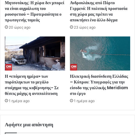
Μητσοτάκης: Η χώρα δεν μπορεί
Ανδρουλάκης από Πόρτο
να είναι αιχμάλωτη του
Γερμενό: Η πολιτική προστασία
ρουσφετιού – Προτεραιότητα ο
στη χώρα μας πρέπει να
πρωτογενής τομεάς
αποκτήσει ένα άλλο δόγμα
20 ώρες ago
23 ώρες ago
Η «επόμενη ημέρα» των
Ηλεκτρική διασύνδεση Ελλάδας
πυρόπληκτων το μεγάλο
– Κύπρου: Υπογραφές για την
στοίχημα της κυβέρνησης- Σε
είσοδο της γαλλικής Meridiam
θέσεις μάχης η αντιπολίτευση
στο έργο
1 ημέρα ago
1 ημέρα ago
Αφήστε μια απάντηση