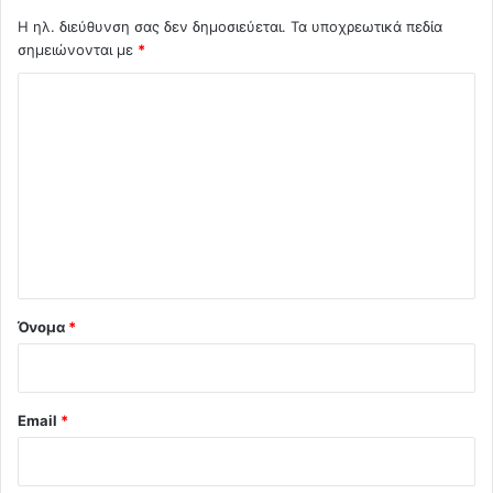
Η ηλ. διεύθυνση σας δεν δημοσιεύεται.
Τα υποχρεωτικά πεδία
σημειώνονται με
*
Σ
χ
ό
λ
ι
ο
*
Όνομα
*
Email
*