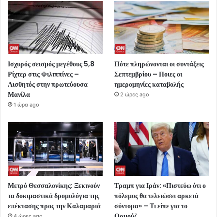
Ισχυρός σεισμός μεγέθους 5,8
Πότε πληρώνονται οι συντάξεις
Ρίχτερ στις Φιλιππίνες –
Σεπτεμβρίου – Ποιες οι
Αισθητός στην πρωτεύουσα
ημερομηνίες καταβολής
Μανίλα
2 ώρες ago
1 ώρα ago
Μετρό Θεσσαλονίκης: Ξεκινούν
Τραμπ για Ιράν: «Πιστεύω ότι ο
τα δοκιμαστικά δρομολόγια της
πόλεμος θα τελειώσει αρκετά
επέκτασης προς την Καλαμαριά
σύντομα» – Τι είπε για το
Ορμούζ
4 ώρες ago