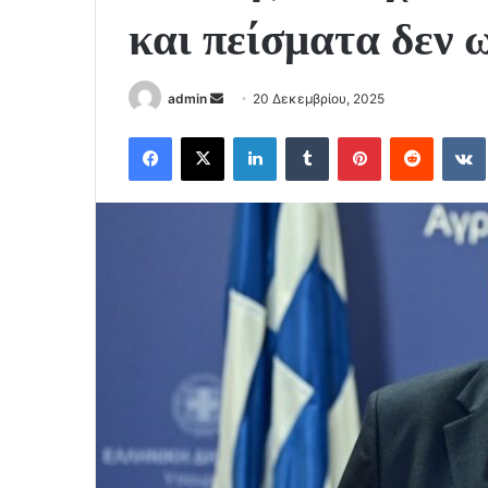
και πείσματα δεν 
Send
admin
20 Δεκεμβρίου, 2025
an
Facebook
X
LinkedIn
Tumblr
Pinterest
Reddit
email