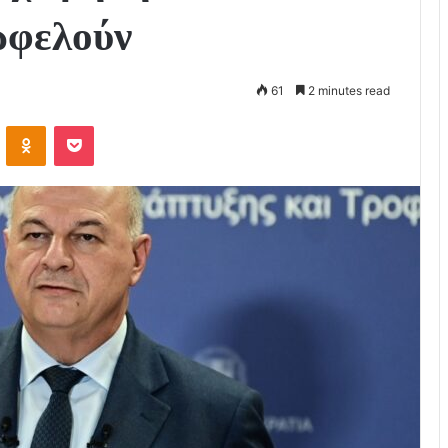
ωφελούν
61
2 minutes read
VKontakte
Odnoklassniki
Pocket