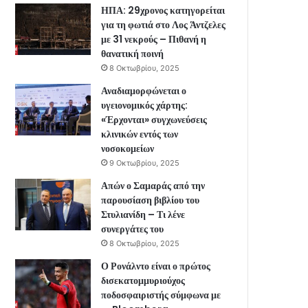
ΗΠΑ: 29χρονος κατηγορείται
για τη φωτιά στο Λος Άντζελες
με 31 νεκρούς – Πιθανή η
θανατική ποινή
8 Οκτωβρίου, 2025
Αναδιαμορφώνεται ο
υγειονομικός χάρτης:
«Έρχονται» συγχωνεύσεις
κλινικών εντός των
νοσοκομείων
9 Οκτωβρίου, 2025
Απών ο Σαμαράς από την
παρουσίαση βιβλίου του
Στυλιανίδη – Τι λένε
συνεργάτες του
8 Οκτωβρίου, 2025
Ο Ρονάλντο είναι ο πρώτος
δισεκατομμυριούχος
ποδοσφαιριστής σύμφωνα με