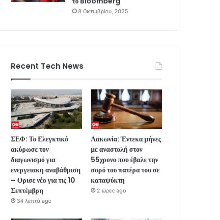
το Bloomberg
8 Οκτωβρίου, 2025
Recent Tech News
ΣΕΦ: Το Ελεγκτικό
Λακωνία: Έντεκα μήνες
ακύρωσε τον
με αναστολή στον
διαγωνισμό για
55χρονο που έβαλε την
ενεργειακη αναβάθμιση
σορό του πατέρα του σε
– Ορισε νέο για τις 10
καταψύκτη
Σεπτέμβρη
2 ώρες ago
34 λεπτά ago