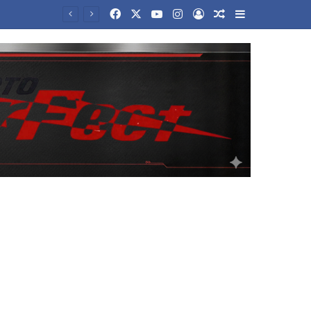
Facebook
X
YouTube
Instagram
Log In
Random Article
Sidebar
ΣΕΦ: Το Ελεγκτικό ακύρωσε τον διαγωνισμό για ενεργειακη αναβάθμιση – Ορισε νέο για τις 10 Σεπτέμβρη