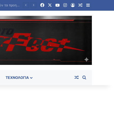
Facebook
X
YouTube
Instagram
Log In
Random Article
Sidebar
Σούπερ Μάρκετ: Και νέοι κωδικοί στις μειώσεις στα ράφια – Ήδη συμμετέχουν 686 επώνυμοι, 130 σχολικοί
Random Article
Search for
ΤΕΧΝΟΛΟΓΊΑ