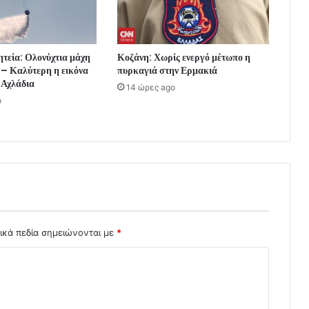
τεία: Ολονύχτια μάχη
Κοζάνη: Χωρίς ενεργό μέτωπο η
ς – Καλύτερη η εικόνα
πυρκαγιά στην Ερμακιά
 Αχλάδια
14 ώρες ago
o
ικά πεδία σημειώνονται με
*