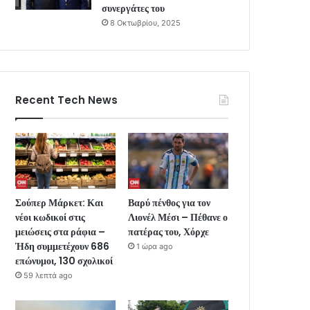
συνεργάτες του
8 Οκτωβρίου, 2025
Recent Tech News
Σούπερ Μάρκετ: Και
Βαρύ πένθος για τον
νέοι κωδικοί στις
Λιονέλ Μέσι – Πέθανε ο
μειώσεις στα ράφια –
πατέρας του, Χόρχε
Ήδη συμμετέχουν 686
1 ώρα ago
επώνυμοι, 130 σχολικοί
59 λεπτά ago