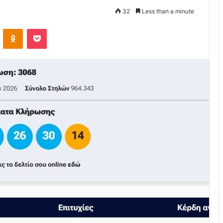
32
Less than a minute
VKontakte
Odnoklassniki
Pocket