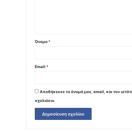
λ
ι
ο
*
Όνομα
*
Email
*
Αποθήκευσε το όνομά μου, email, και τον ιστό
σχολιάσω.