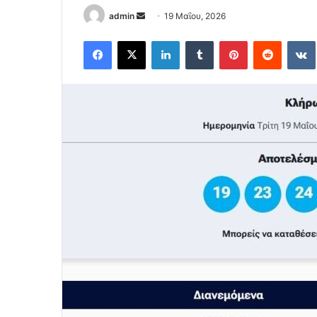
Send
admin
19 Μαΐου, 2026
an
Facebook
X
LinkedIn
Tumblr
Pinterest
Reddit
email