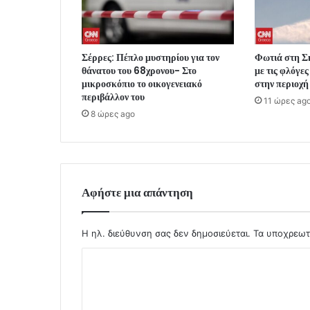
Σέρρες: Πέπλο μυστηρίου για τον
Φωτιά στη Ση
θάνατου του 68χρονου- Στο
με τις φλόγε
μικροσκόπιο το οικογενειακό
στην περιοχή
περιβάλλον του
11 ώρες ag
8 ώρες ago
Αφήστε μια απάντηση
Η ηλ. διεύθυνση σας δεν δημοσιεύεται.
Τα υποχρεωτ
Σ
χ
ό