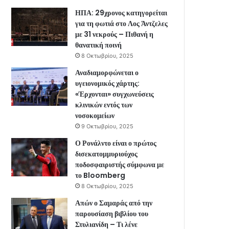
ΗΠΑ: 29χρονος κατηγορείται
για τη φωτιά στο Λος Άντζελες
με 31 νεκρούς – Πιθανή η
θανατική ποινή
8 Οκτωβρίου, 2025
Αναδιαμορφώνεται ο
υγειονομικός χάρτης:
«Έρχονται» συγχωνεύσεις
κλινικών εντός των
νοσοκομείων
9 Οκτωβρίου, 2025
Ο Ρονάλντο είναι ο πρώτος
δισεκατομμυριούχος
ποδοσφαιριστής σύμφωνα με
το Bloomberg
8 Οκτωβρίου, 2025
Απών ο Σαμαράς από την
παρουσίαση βιβλίου του
Στυλιανίδη – Τι λένε