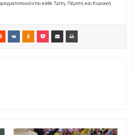
πραγματοποιούνται κάθε Τρίτη, Πέμπτη και Κυριακή
erest
Reddit
VKontakte
Odnoklassniki
Pocket
Share via Email
Print