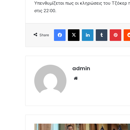
Υπενθυμίζεται πως οι κληρώσεις του Τζόκερ 
στις 22:00.
Facebook
X
LinkedIn
Tumblr
Pint
Share
admin
Website