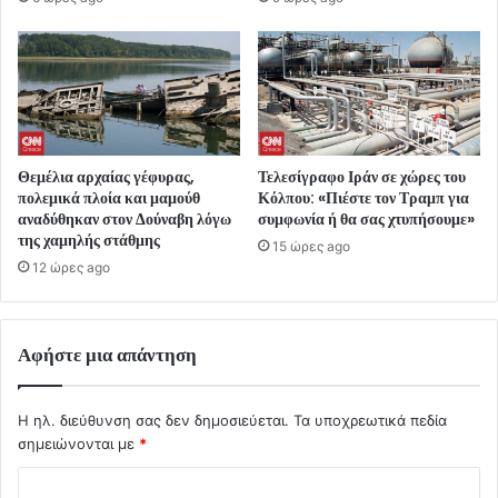
Θεμέλια αρχαίας γέφυρας,
Τελεσίγραφο Ιράν σε χώρες του
πολεμικά πλοία και μαμούθ
Κόλπου: «Πιέστε τον Τραμπ για
αναδύθηκαν στον Δούναβη λόγω
συμφωνία ή θα σας χτυπήσουμε»
της χαμηλής στάθμης
15 ώρες ago
12 ώρες ago
Αφήστε μια απάντηση
Η ηλ. διεύθυνση σας δεν δημοσιεύεται.
Τα υποχρεωτικά πεδία
σημειώνονται με
*
Σ