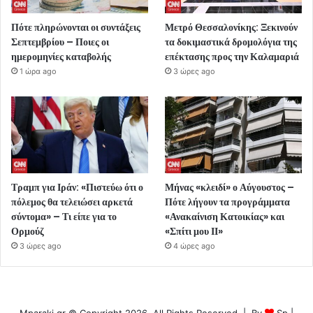
Πότε πληρώνονται οι συντάξεις
Μετρό Θεσσαλονίκης: Ξεκινούν
Σεπτεμβρίου – Ποιες οι
τα δοκιμαστικά δρομολόγια της
ημερομηνίες καταβολής
επέκτασης προς την Καλαμαριά
1 ώρα ago
3 ώρες ago
Τραμπ για Ιράν: «Πιστεύω ότι ο
Μήνας «κλειδί» ο Αύγουστος –
πόλεμος θα τελειώσει αρκετά
Πότε λήγουν τα προγράμματα
σύντομα» – Τι είπε για το
«Ανακαίνιση Κατοικίας» και
Ορμούζ
«Σπίτι μου ΙΙ»
3 ώρες ago
4 ώρες ago