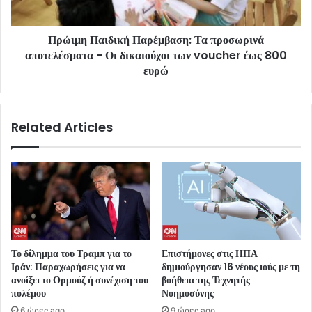
Πρώιμη Παιδική Παρέμβαση: Τα προσωρινά
αποτελέσματα - Οι δικαιούχοι των voucher έως 800
ευρώ
Related Articles
Το δίλημμα του Τραμπ για το
Επιστήμονες στις ΗΠΑ
Ιράν: Παραχωρήσεις για να
δημιούργησαν 16 νέους ιούς με τη
ανοίξει το Ορμούζ ή συνέχιση του
βοήθεια της Τεχνητής
πολέμου
Νοημοσύνης
6 ώρες ago
9 ώρες ago