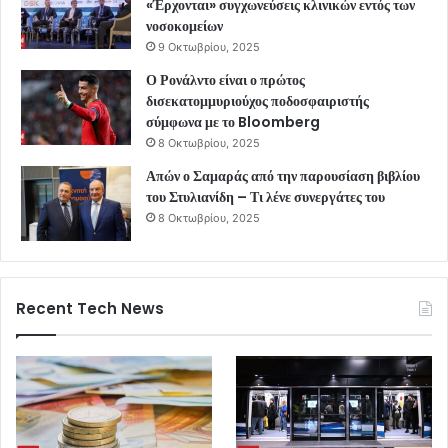
«Έρχονται» συγχωνεύσεις κλινικών εντός των
νοσοκομείων
9 Οκτωβρίου, 2025
Ο Ρονάλντο είναι ο πρώτος
δισεκατομμυριούχος ποδοσφαιριστής
σύμφωνα με το Bloomberg
8 Οκτωβρίου, 2025
Απών ο Σαμαράς από την παρουσίαση βιβλίου
του Στυλιανίδη – Τι λένε συνεργάτες του
8 Οκτωβρίου, 2025
Recent Tech News