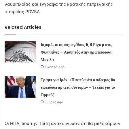
ναυσιπλοΐας και έγγραφα της κρατικής πετρελαϊκής
εταιρείας PDVSA.
Related Articles
Ισχυρός σεισμός μεγέθους 5,8 Ρίχτερ στις
Φιλιππίνες – Αισθητός στην πρωτεύουσα
Μανίλα
7 λεπτά ago
Τραμπ για Ιράν: «Πιστεύω ότι ο πόλεμος θα
τελειώσει αρκετά σύντομα» – Τι είπε για το
Ορμούζ
3 ώρες ago
Οι ΗΠΑ, που την Τρίτη ανακοίνωσαν ότι θα μπλοκάρουν