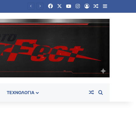
Facebook
X
YouTube
Instagram
Log In
Random Article
Sidebar
ου
Random Article
Search for
ΤΕΧΝΟΛΟΓΊΑ