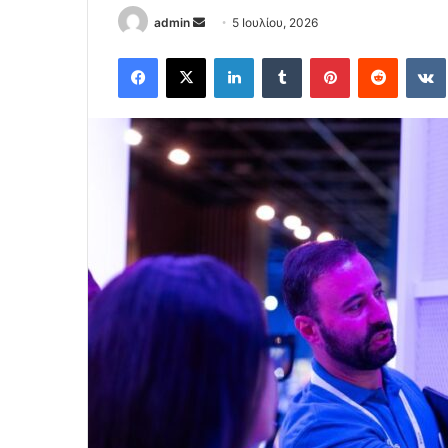
Send
admin
5 Ιουλίου, 2026
an
Facebook
X
LinkedIn
Tumblr
Pinterest
Reddit
email