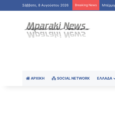
Σάββατο, 8 Αυγούστου 2026
Breaking News
Μπέρμιγ
ΑΡΧΙΚΉ
SOCIAL NETWORK
ΕΛΛΆΔΑ