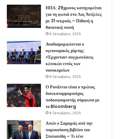
ΗΠΑ: 29χρονος κατηγορείται
για τη φωτιά στο Λος Άντζελες
με 31 νεκρούς – Πιθανή η
θανατική ποινή
8 Οκτωβρίου, 2025
Αναδιαμορφώνεται ο
υγειονομικός χάρτης:
«Έρχονται» συγχωνεύσεις
κλινικών εντός των
νοσοκομείων
9 Οκτωβρίου, 2025
Ο Ρονάλντο είναι ο πρώτος
δισεκατομμυριούχος
ποδοσφαιριστής σύμφωνα με
το Bloomberg
8 Οκτωβρίου, 2025
Απών ο Σαμαράς από την
παρουσίαση βιβλίου του
Στυλιανίδη – Τι λένε