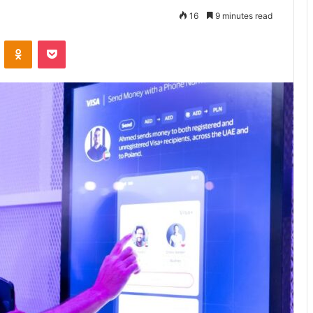
16
9 minutes read
VKontakte
Odnoklassniki
Pocket