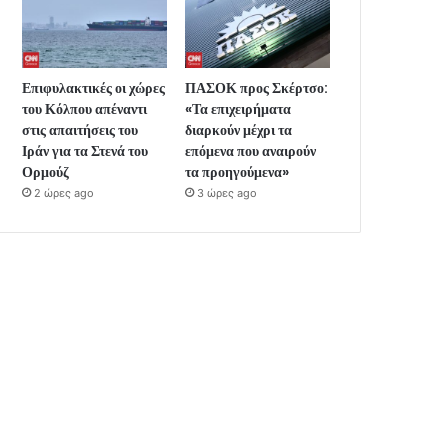
Επιφυλακτικές οι χώρες
ΠΑΣΟΚ προς Σκέρτσο:
του Κόλπου απέναντι
«Τα επιχειρήματα
στις απαιτήσεις του
διαρκούν μέχρι τα
Ιράν για τα Στενά του
επόμενα που αναιρούν
Ορμούζ
τα προηγούμενα»
2 ώρες ago
3 ώρες ago