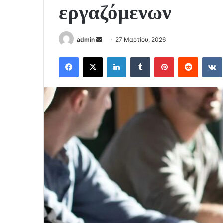
εργαζόμενων
Send
admin
27 Μαρτίου, 2026
an
Facebook
X
LinkedIn
Tumblr
Pinterest
Reddit
email