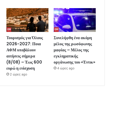
Τουρισμός για Όλους
Συνελήφθη ένα ακόμη
2026-2027: Ποια
μέλος της ρωσόφωνης
ΑΦΜ υποβάλουν
μαφίας – Μέλος της
αιτήσεις σήμερα
εγκληματικής
(8/08) – Έως 600
οργάνωσης του «Έντικ»
ευρώ η ενίσχυση
4 ώρες ago
2 ώρες ago