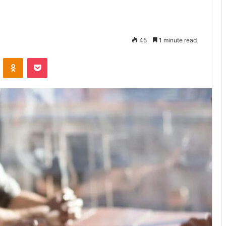
45
1 minute read
VKontakte
Odnoklassniki
Pocket