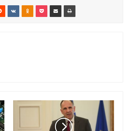
erest
Reddit
VKontakte
Odnoklassniki
Pocket
Share via Email
Print