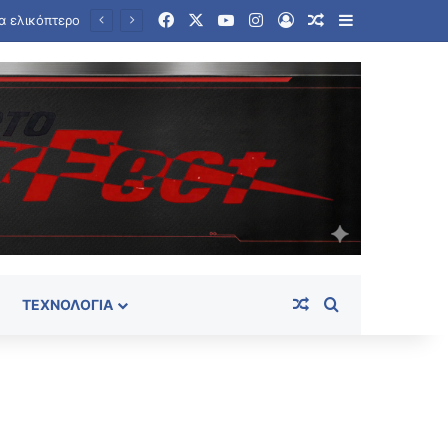
Facebook
X
YouTube
Instagram
Log In
Random Article
Sidebar
Ταϊλάνδη: Στους εννέα αυξήθηκε ο αριθμός των νεκρών από την αιματηρή επίθεση σε σχολείο
Random Article
Search for
ΤΕΧΝΟΛΟΓΊΑ