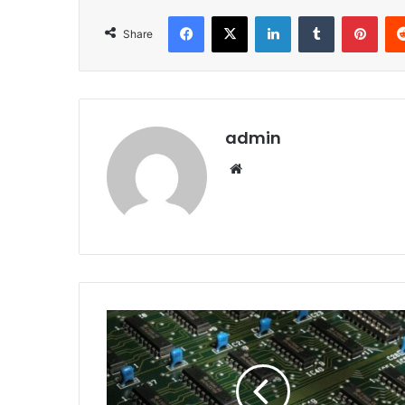
Facebook
X
LinkedIn
Tumblr
Pint
Share
admin
Website