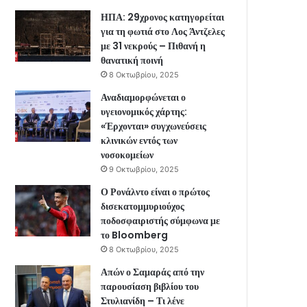
ΗΠΑ: 29χρονος κατηγορείται
για τη φωτιά στο Λος Άντζελες
με 31 νεκρούς – Πιθανή η
θανατική ποινή
8 Οκτωβρίου, 2025
Αναδιαμορφώνεται ο
υγειονομικός χάρτης:
«Έρχονται» συγχωνεύσεις
κλινικών εντός των
νοσοκομείων
9 Οκτωβρίου, 2025
Ο Ρονάλντο είναι ο πρώτος
δισεκατομμυριούχος
ποδοσφαιριστής σύμφωνα με
το Bloomberg
8 Οκτωβρίου, 2025
Απών ο Σαμαράς από την
παρουσίαση βιβλίου του
Στυλιανίδη – Τι λένε