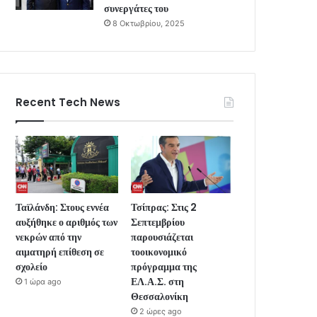
συνεργάτες του
8 Οκτωβρίου, 2025
Recent Tech News
Ταϊλάνδη: Στους εννέα
Τσίπρας: Στις 2
αυξήθηκε ο αριθμός των
Σεπτεμβρίου
νεκρών από την
παρουσιάζεται
αιματηρή επίθεση σε
τοοικονομικό
σχολείο
πρόγραμμα της
ΕΛ.Α.Σ. στη
1 ώρα ago
Θεσσαλονίκη
2 ώρες ago