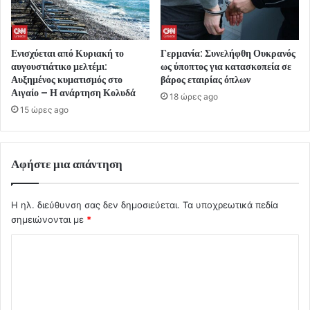
Ενισχύεται από Κυριακή το
Γερμανία: Συνελήφθη Ουκρανός
αυγουστιάτικο μελτέμι:
ως ύποπτος για κατασκοπεία σε
Αυξημένος κυματισμός στο
βάρος εταιρίας όπλων
Αιγαίο – Η ανάρτηση Κολυδά
18 ώρες ago
15 ώρες ago
Αφήστε μια απάντηση
Η ηλ. διεύθυνση σας δεν δημοσιεύεται.
Τα υποχρεωτικά πεδία
σημειώνονται με
*
Σ
χ
ό
λ