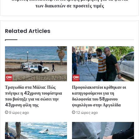
των διακοπών σε προσιτές τιμές
Related Articles
Τραγωδία στα Μάλια: Πώς
Προφυλακιστέοι κρίθηκαν οι
πνίγηκε η 42χρονη τουρίστρια
κατηγορούμενοι για τη
που βούτηξε για να σώσει την
δολοφονία του 58χρονου
43χρονη φίλη της
ψυχολόγου στην Αργολίδα
9 ώρες ago
12 ώρες ago