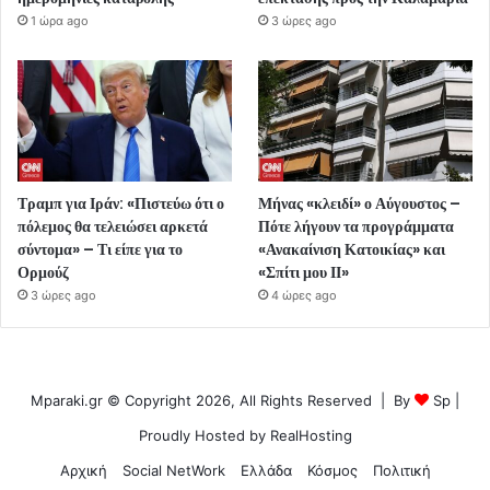
1 ώρα ago
3 ώρες ago
Τραμπ για Ιράν: «Πιστεύω ότι ο
Μήνας «κλειδί» ο Αύγουστος –
πόλεμος θα τελειώσει αρκετά
Πότε λήγουν τα προγράμματα
σύντομα» – Τι είπε για το
«Ανακαίνιση Κατοικίας» και
Ορμούζ
«Σπίτι μου ΙΙ»
3 ώρες ago
4 ώρες ago
Mparaki.gr © Copyright 2026, All Rights Reserved | By
Sp
|
Proudly Hosted by
RealHosting
Αρχική
Social NetWork
Ελλάδα
Κόσμος
Πολιτική