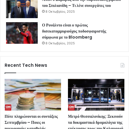
του Στυλιανίδη – Τι λένε συνεργάτες του
8 Οκτωβρίου, 2025
Ο Ρονάλντο είναι ο πρώτος
δισεκατομμυριούχος ποδοσφαιριστής
σύμφωνα με το Bloomberg
8 Οκτωβρίου, 2025
Recent Tech News
Πότε πληρώνονται οι συντάξεις
Μετρό Θεσσαλονίκης: Ξεκινούν
Σεπτεμβρίου – Ποιες οι
τα δοκιμαστικά δρομολόγια της
ημερομηνίες καταβολής
επέκτασης προς την Καλαμαριά