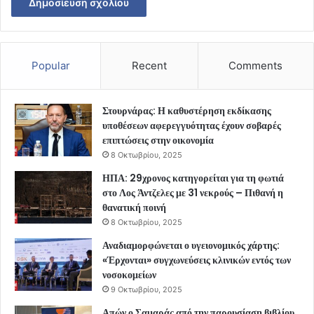
Popular
Recent
Comments
Στουρνάρας: Η καθυστέρηση εκδίκασης
υποθέσεων αφερεγγυότητας έχουν σοβαρές
επιπτώσεις στην οικονομία
8 Οκτωβρίου, 2025
ΗΠΑ: 29χρονος κατηγορείται για τη φωτιά
στο Λος Άντζελες με 31 νεκρούς – Πιθανή η
θανατική ποινή
8 Οκτωβρίου, 2025
Αναδιαμορφώνεται ο υγειονομικός χάρτης:
«Έρχονται» συγχωνεύσεις κλινικών εντός των
νοσοκομείων
9 Οκτωβρίου, 2025
Απών ο Σαμαράς από την παρουσίαση βιβλίου