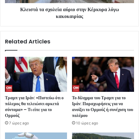
Κλειστά τα σχολεία αύριο στην Κέρκυρα λόγω
κακοκαιρίας
Related Articles
Τραμπ για Ιράν: «Πιστεύω ότι ο
Το δίλημμα του Τραμπ για το
πόλεμος θα τελειώσει αρκετά
Ιράν: Παραχωρήσεις για να
σύντομα» – Τι είπε για το
ανοίξει το Ορμούζ ή συνέχιση του
Ορμούζ
πολέμου
7 ώρες ago
10 ώρες ago