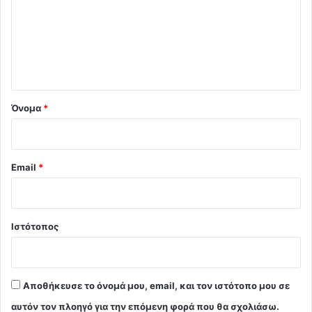
λ
ι
ο
*
Όνομα
*
Email
*
Ιστότοπος
Αποθήκευσε το όνομά μου, email, και τον ιστότοπο μου σε
αυτόν τον πλοηγό για την επόμενη φορά που θα σχολιάσω.