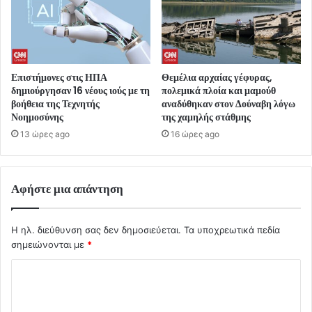
Επιστήμονες στις ΗΠΑ
Θεμέλια αρχαίας γέφυρας,
δημιούργησαν 16 νέους ιούς με τη
πολεμικά πλοία και μαμούθ
βοήθεια της Τεχνητής
αναδύθηκαν στον Δούναβη λόγω
Νοημοσύνης
της χαμηλής στάθμης
13 ώρες ago
16 ώρες ago
Αφήστε μια απάντηση
Η ηλ. διεύθυνση σας δεν δημοσιεύεται.
Τα υποχρεωτικά πεδία
σημειώνονται με
*
Σ
χ
ό