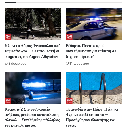
Κλείνει ο Λόφος Φινόπουλου από
Ρέθυμνο: Πέντε νεαροί
τα μεσάνυχτα – Σε επιφυλακή οι
συνελήφθησαν για επίθεση σε
υπηρεσίες του Δήμου Αθηναίων
51χρονο Βρετανό
8 ώρες ago
11 ώρες ago
Κομοτηνή: Στο νοσοκομείο
Τραγωδία στην Πάρο: Πνίγηκε
ανήλικος μετά από κατανάλωση
4χρονο παιδί σε πισίνα –
αλκοόλ – Συνελήφθη υπάλληλος
Προσήχθησαν ιδιοκτήτης και
του καταστήματος
γονείς