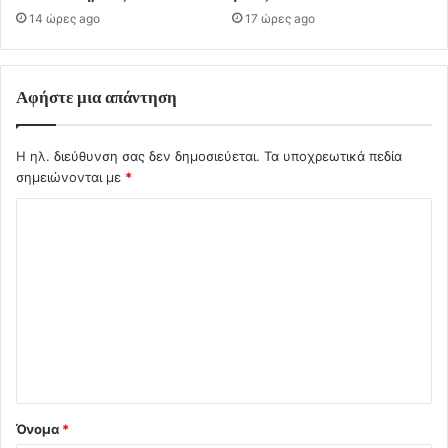
14 ώρες ago
17 ώρες ago
Αφήστε μια απάντηση
Η ηλ. διεύθυνση σας δεν δημοσιεύεται.
Τα υποχρεωτικά πεδία
σημειώνονται με
*
Σ
χ
ό
λ
ι
ο
*
Όνομα
*