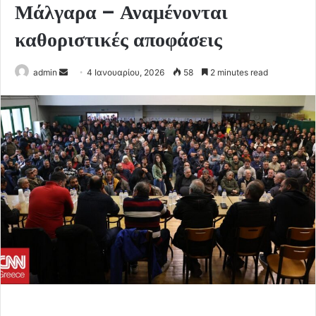
Μάλγαρα – Αναμένονται
καθοριστικές αποφάσεις
Send
admin
4 Ιανουαρίου, 2026
58
2 minutes read
an
email