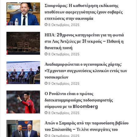
Στουρνάρας: Η καθυστέρηση εκδίκασης
υποθέσεων αφερεγγυότητας έχουν σοβαρές
επιπτώσεις στην οικονομία
8 Οκτωβρίου, 2025
ΗΠΑ: 29χρονος κατηγορείται για τη φωτιά
στο Λος Άντζελες με 31 νεκρούς – Πιθανή η
θανατική ποινή
8 Οκτωβρίου, 2025
Αναδιαμορφώνεται ο υγειονομικός χάρτης:
«Έρχονται» συγχωνεύσεις κλινικών εντός των
νοσοκομείων
9 Οκτωβρίου, 2025
Ο Ρονάλντο είναι ο πρώτος
δισεκατομμυριούχος ποδοσφαιριστής
σύμφωνα με το Bloomberg
8 Οκτωβρίου, 2025
Απών ο Σαμαράς από την παρουσίαση βιβλίου
του Στυλιανίδη – Τι λένε συνεργάτες του
8 Οκτωβρίου, 2025