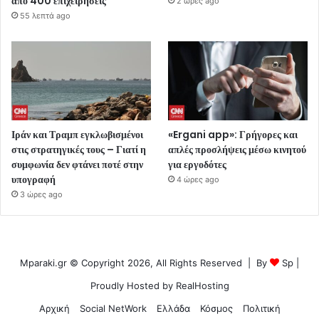
από 400 επιχειρήσεις
2 ώρες ago
55 λεπτά ago
Ιράν και Τραμπ εγκλωβισμένοι
«Ergani app»: Γρήγορες και
στις στρατηγικές τους – Γιατί η
απλές προσλήψεις μέσω κινητού
συμφωνία δεν φτάνει ποτέ στην
για εργοδότες
υπογραφή
4 ώρες ago
3 ώρες ago
Mparaki.gr © Copyright 2026, All Rights Reserved | By
Sp
|
Proudly Hosted by
RealHosting
Αρχική
Social NetWork
Ελλάδα
Κόσμος
Πολιτική