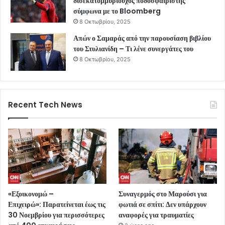
δισεκατομμυριούχος ποδοσφαιριστής
σύμφωνα με το Bloomberg
8 Οκτωβρίου, 2025
Απών ο Σαμαράς από την παρουσίαση βιβλίου
του Στυλιανίδη – Τι λένε συνεργάτες του
8 Οκτωβρίου, 2025
Recent Tech News
«Εξοικονομώ –
Συναγερμός στο Μαρούσι για
Επιχειρώ»: Παρατείνεται έως τις
φωτιά σε σπίτι: Δεν υπάρχουν
30 Νοεμβρίου για περισσότερες
αναφορές για τραυματίες