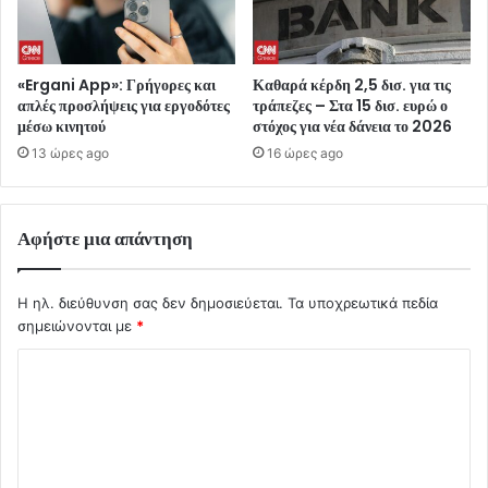
«Ergani App»: Γρήγορες και
Καθαρά κέρδη 2,5 δισ. για τις
απλές προσλήψεις για εργοδότες
τράπεζες – Στα 15 δισ. ευρώ ο
μέσω κινητού
στόχος για νέα δάνεια το 2026
13 ώρες ago
16 ώρες ago
Αφήστε μια απάντηση
Η ηλ. διεύθυνση σας δεν δημοσιεύεται.
Τα υποχρεωτικά πεδία
σημειώνονται με
*
Σ
χ
ό
λ