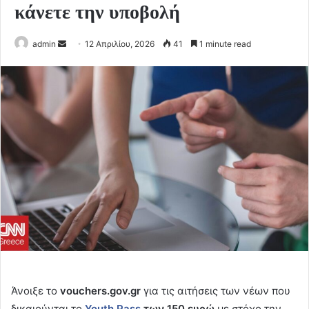
κάνετε την υποβολή
Send
admin
12 Απριλίου, 2026
41
1 minute read
an
email
Άνοιξε το
vouchers.gov.gr
για τις αιτήσεις των νέων που
δικαιούνται το
Youth Pass
των 150 ευρώ
με στόχο την