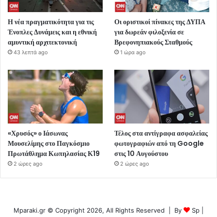
Η νέα πραγματικότητα για τις
Οι οριστικοί πίνακες της ΔΥΠΑ
Ένοπλες Δυνάμεις και η εθνική
για δωρεάν φιλοξενία σε
αμυντική αρχιτεκτονική
Βρεφονηπιακούς Σταθμούς
43 λεπτά ago
1 ώρα ago
«Χρυσός» ο Ιάσωνας
Τέλος στα αντίγραφα ασφαλείας
Μουσελίμης στο Παγκόσμιο
φωτογραφιών από τη Google
Πρωτάθλημα Κωπηλασίας Κ19
στις 10 Αυγούστου
2 ώρες ago
2 ώρες ago
Mparaki.gr © Copyright 2026, All Rights Reserved | By
Sp
|