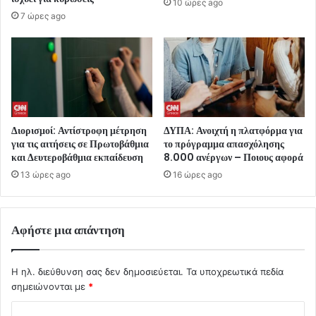
10 ώρες ago
7 ώρες ago
Διορισμοί: Αντίστροφη μέτρηση
ΔΥΠΑ: Ανοιχτή η πλατφόρμα για
για τις αιτήσεις σε Πρωτοβάθμια
το πρόγραμμα απασχόλησης
και Δευτεροβάθμια εκπαίδευση
8.000 ανέργων – Ποιους αφορά
13 ώρες ago
16 ώρες ago
Αφήστε μια απάντηση
Η ηλ. διεύθυνση σας δεν δημοσιεύεται.
Τα υποχρεωτικά πεδία
σημειώνονται με
*
Σ