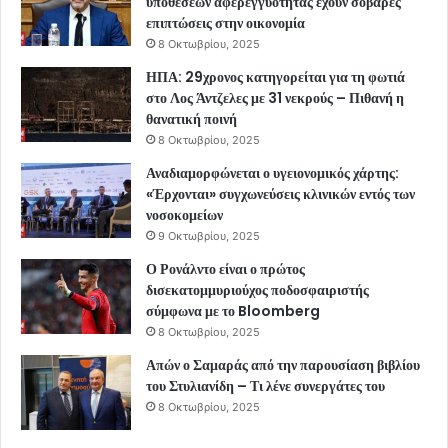
υποθέσεων αφερεγγυότητας έχουν σοβαρές
επιπτώσεις στην οικονομία
8 Οκτωβρίου, 2025
ΗΠΑ: 29χρονος κατηγορείται για τη φωτιά
στο Λος Άντζελες με 31 νεκρούς – Πιθανή η
θανατική ποινή
8 Οκτωβρίου, 2025
Αναδιαμορφώνεται ο υγειονομικός χάρτης:
«Έρχονται» συγχωνεύσεις κλινικών εντός των
νοσοκομείων
9 Οκτωβρίου, 2025
Ο Ρονάλντο είναι ο πρώτος
δισεκατομμυριούχος ποδοσφαιριστής
σύμφωνα με το Bloomberg
8 Οκτωβρίου, 2025
Απών ο Σαμαράς από την παρουσίαση βιβλίου
του Στυλιανίδη – Τι λένε συνεργάτες του
8 Οκτωβρίου, 2025