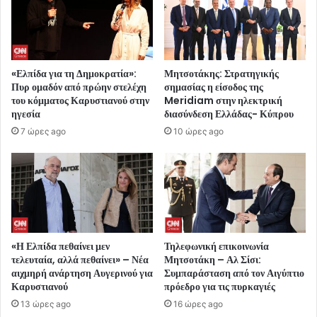
«Ελπίδα για τη Δημοκρατία»:
Μητσοτάκης: Στρατηγικής
Πυρ ομαδόν από πρώην στελέχη
σημασίας η είσοδος της
του κόμματος Καρυστιανού στην
Meridiam στην ηλεκτρική
ηγεσία
διασύνδεση Ελλάδας- Κύπρου
7 ώρες ago
10 ώρες ago
«Η Ελπίδα πεθαίνει μεν
Τηλεφωνική επικοινωνία
τελευταία, αλλά πεθαίνει» – Νέα
Μητσοτάκη – Αλ Σίσι:
αιχμηρή ανάρτηση Αυγερινού για
Συμπαράσταση από τον Αιγύπτιο
Καρυστιανού
πρόεδρο για τις πυρκαγιές
13 ώρες ago
16 ώρες ago