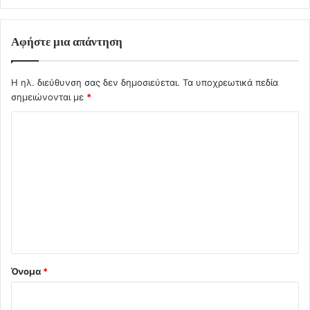
Αφήστε μια απάντηση
Η ηλ. διεύθυνση σας δεν δημοσιεύεται.
Τα υποχρεωτικά πεδία
σημειώνονται με
*
Σ
χ
ό
λ
ι
ο
*
Όνομα
*