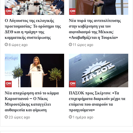
Ο Αύγουστος της εκλογικής
Νέα πυρά της αντιπολίτευσης
προετοιμασίας: Το ορόσημο της
στην κυβέρνηση για τον
ΔΕΘ και η «μάχη» της
αιφνιδιασμό της Μέκκας:
κομματικής συσπείρωσης
«Αναβαθμίζεται η Τουρκία»
8 ώρες ago
11 ώρες ago
Νέα αποχώρηση από το κόμμα
ΠΑΣΟΚ προς Σκέρτσο: «Τα
Καρυστιανού – Ο Νίκος
επιχειρήματα διαρκούν μέχρι τα
Μπρουτζάκης καταγγέλει
επόμενα που αναιρούν τα
αυθαιρεσία και φίμωση
προηγούμενα»
23 ώρες ago
1 ημέρα ago