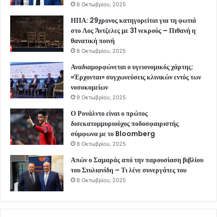
8 Οκτωβρίου, 2025
ΗΠΑ: 29χρονος κατηγορείται για τη φωτιά
στο Λος Άντζελες με 31 νεκρούς – Πιθανή η
θανατική ποινή
8 Οκτωβρίου, 2025
Αναδιαμορφώνεται ο υγειονομικός χάρτης:
«Έρχονται» συγχωνεύσεις κλινικών εντός των
νοσοκομείων
9 Οκτωβρίου, 2025
Ο Ρονάλντο είναι ο πρώτος
δισεκατομμυριούχος ποδοσφαιριστής
σύμφωνα με το Bloomberg
8 Οκτωβρίου, 2025
Απών ο Σαμαράς από την παρουσίαση βιβλίου
του Στυλιανίδη – Τι λένε συνεργάτες του
8 Οκτωβρίου, 2025