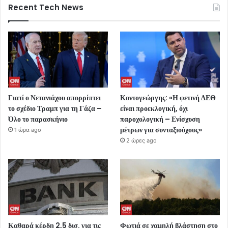
Recent Tech News
Γιατί ο Νετανιάχου απορρίπτει
Κοντογεώργης: «Η φετινή ΔΕΘ
το σχέδιο Τραμπ για τη Γάζα –
είναι προεκλογική, όχι
Όλο το παρασκήνιο
παροχολογική – Ενίσχυση
μέτρων για συνταξιούχους»
1 ώρα ago
2 ώρες ago
Καθαρά κέρδη 2,5 δισ. για τις
Φωτιά σε χαμηλή βλάστηση στο