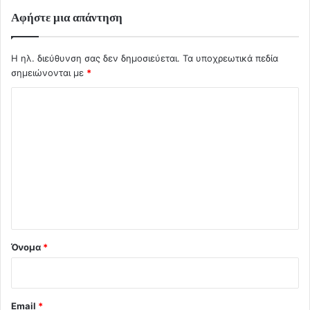
Αφήστε μια απάντηση
Η ηλ. διεύθυνση σας δεν δημοσιεύεται.
Τα υποχρεωτικά πεδία
σημειώνονται με
*
Σ
χ
ό
λ
ι
ο
*
Όνομα
*
Email
*