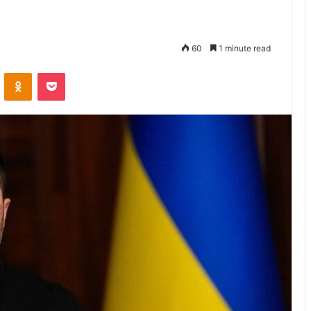
60
1 minute read
VKontakte
Odnoklassniki
Pocket