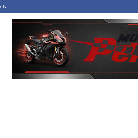
 Τορόντο: Εντυπωσιακή πρεμιέρα για τη Μαρία Σάκκαρη – Προκρίνεται 