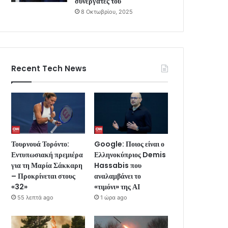
συνεργάτες του
8 Οκτωβρίου, 2025
Recent Tech News
Τουρνουά Τορόντο:
Google: Ποιος είναι ο
Εντυπωσιακή πρεμιέρα
Ελληνοκύπριος Demis
για τη Μαρία Σάκκαρη
Hassabis που
– Προκρίνεται στους
αναλαμβάνει το
«32»
«τιμόνι» της ΑΙ
55 λεπτά ago
1 ώρα ago