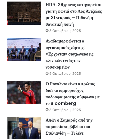
ΗΠΑ: 29χρονος κατηγορείται
για τη φωτιά στο Λος Άντζελες
με 31 νεκρούς – Πιθανή η
θανατική ποινή
8 Οκτωβρίου, 2025
Αναδιαμορφώνεται ο
υγειονομικός χάρτης:
«Έρχονται» συγχωνεύσεις
κλινικών εντός των
νοσοκομείων
9 Οκτωβρίου, 2025
Ο Ρονάλντο είναι ο πρώτος
δισεκατομμυριούχος
ποδοσφαιριστής σύμφωνα με
το Bloomberg
8 Οκτωβρίου, 2025
Απών ο Σαμαράς από την
παρουσίαση βιβλίου του
Στυλιανίδη – Τι λένε