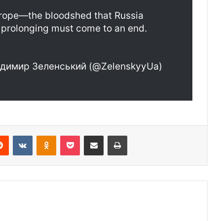
urope—the bloodshed that Russia
ll prolonging must come to an end.
одимир Зеленський (@ZelenskyyUa)
erest
Reddit
VKontakte
Odnoklassniki
Pocket
Share via Email
Print