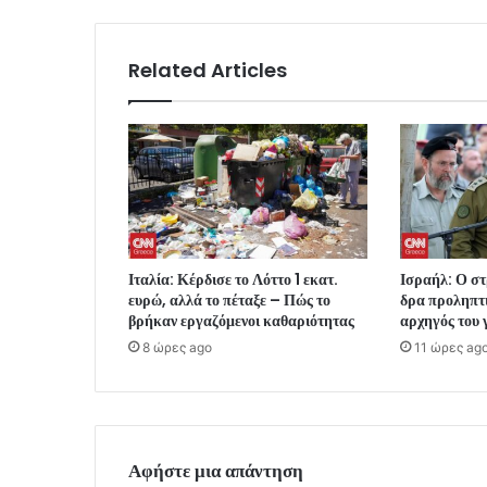
Related Articles
Ιταλία: Κέρδισε το Λόττο 1 εκατ.
Ισραήλ: Ο στ
ευρώ, αλλά το πέταξε – Πώς το
δρα προληπτι
βρήκαν εργαζόμενοι καθαριότητας
αρχηγός του 
8 ώρες ago
11 ώρες ag
Αφήστε μια απάντηση