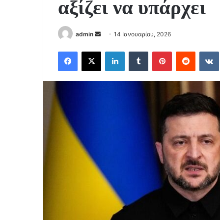
αξίζει να υπάρχει
Send
admin
14 Ιανουαρίου, 2026
an
Facebook
X
LinkedIn
Tumblr
Pinterest
Reddit
email