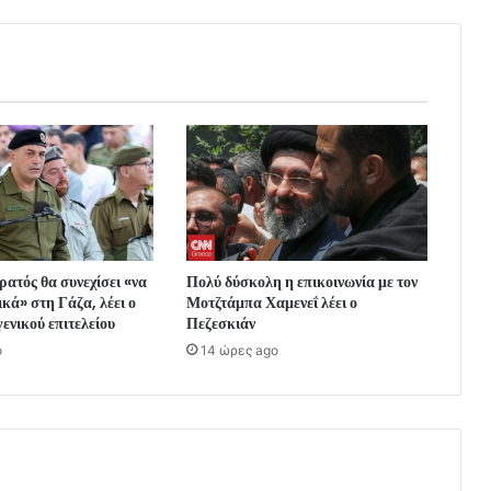
ρατός θα συνεχίσει «να
Πολύ δύσκολη η επικοινωνία με τον
κά» στη Γάζα, λέει ο
Μοτζτάμπα Χαμενεΐ λέει ο
γενικού επιτελείου
Πεζεσκιάν
o
14 ώρες ago