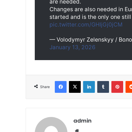
are needed.
Changes are also needed in E
started and is the only one sti
pic.twitter.com/GHIjGj0jCM
— Volodymyr Zelenskyy / Вол
January 13, 2026
Facebook
X
LinkedIn
Tumblr
Pint
Share
admin
Website