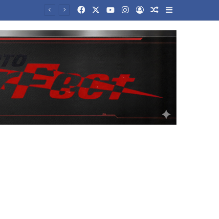
Facebook
X
YouTube
Instagram
Log In
Random Article
Sidebar
στους «32»