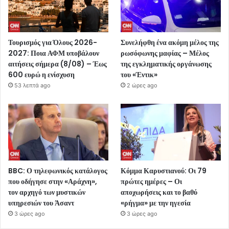
Τουρισμός για Όλους 2026-
Συνελήφθη ένα ακόμη μέλος της
2027: Ποια ΑΦΜ υποβάλουν
ρωσόφωνης μαφίας – Μέλος
αιτήσεις σήμερα (8/08) – Έως
της εγκληματικής οργάνωσης
600 ευρώ η ενίσχυση
του «Έντικ»
53 λεπτά ago
2 ώρες ago
BBC: Ο τηλεφωνικός κατάλογος
Κόμμα Καρυστιανού: Οι 79
που οδήγησε στην «Αράχνη»,
πρώτες ημέρες – Οι
τον αρχηγό των μυστικών
αποχωρήσεις και το βαθύ
υπηρεσιών του Άσαντ
«ρήγμα» με την ηγεσία
3 ώρες ago
3 ώρες ago