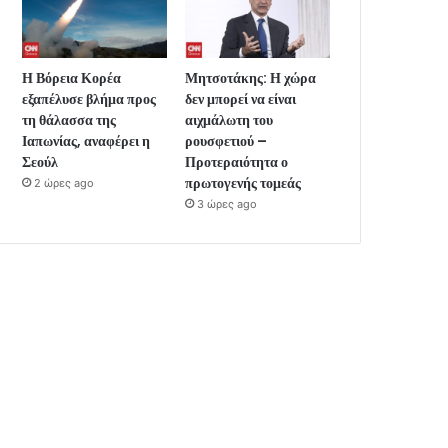
Η Βόρεια Κορέα
Μητσοτάκης: Η χώρα
εξαπέλυσε βλήμα προς
δεν μπορεί να είναι
τη θάλασσα της
αιχμάλωτη του
Ιαπωνίας, αναφέρει η
ρουσφετιού –
Σεούλ
Προτεραιότητα ο
πρωτογενής τομεάς
2 ώρες ago
3 ώρες ago