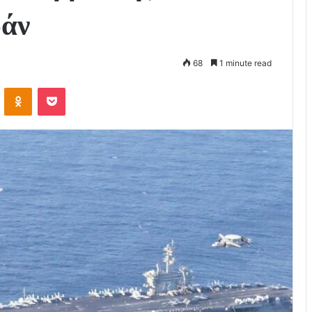
ράν
68
1 minute read
VKontakte
Odnoklassniki
Pocket