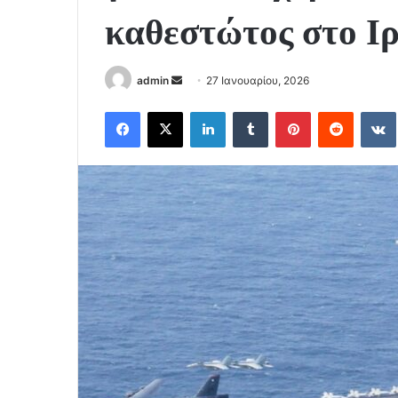
καθεστώτος στο Ι
Send
admin
27 Ιανουαρίου, 2026
an
Facebook
X
LinkedIn
Tumblr
Pinterest
Reddit
email