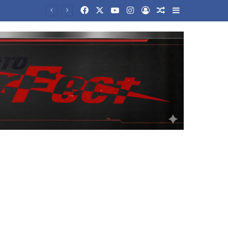
Facebook
X
YouTube
Instagram
Log In
Random Article
Sidebar
30 χρόνια από το χρυσό του Κακλαμανάκη στην Ατλάντα: «Ευλογημένος που οι άνθρωποι μού χαμογελούν»