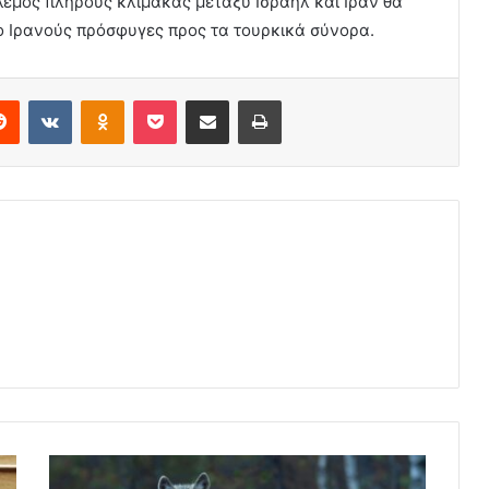
λεμος πλήρους κλίμακας μεταξύ Ισραήλ και Ιράν θα
ο Ιρανούς πρόσφυγες προς τα τουρκικά σύνορα.
erest
Reddit
VKontakte
Odnoklassniki
Pocket
Share via Email
Print