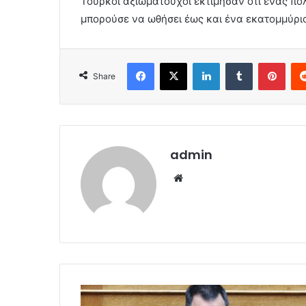
Τούρκοι αξιωματούχοι εκτίμησαν ότι ένας πό
μπορούσε να ωθήσει έως και ένα εκατομμύρι
Facebook
X
LinkedIn
Tumblr
Pint
Share
admin
Website