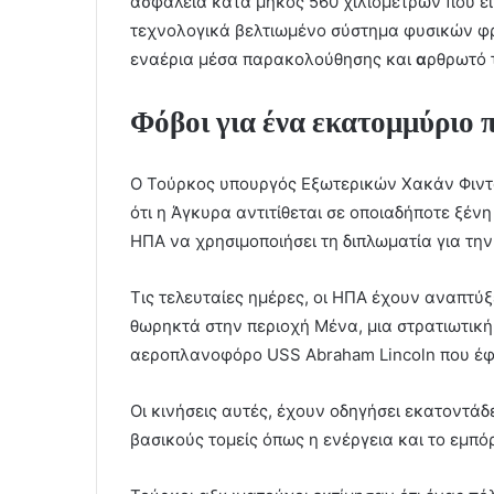
ασφάλεια κατά μήκος 560 χιλιομέτρων που εί
τεχνολογικά βελτιωμένο σύστημα φυσικών φρ
εναέρια μέσα παρακολούθησης και
α
ρθρωτό τ
Φόβοι για ένα εκατομμύριο 
Ο Τούρκος υπουργός Εξωτερικών Χακάν Φιντ
ότι η Άγκυρα αντιτίθεται σε οποιαδήποτε ξέ
ΗΠΑ να χρησιμοποιήσει τη διπλωματία για την
Τις τελευταίες ημέρες, οι ΗΠΑ έχουν αναπτύ
θωρηκτά στην περιοχή Μένα, μια στρατιωτικ
αεροπλανοφόρο USS Abraham Lincoln που έφ
Οι κινήσεις αυτές, έχουν οδηγήσει εκατοντά
βασικούς τομείς όπως η ενέργεια και το εμπόρ