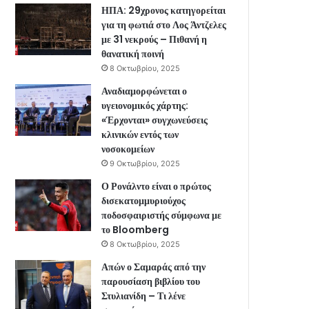
ΗΠΑ: 29χρονος κατηγορείται
για τη φωτιά στο Λος Άντζελες
με 31 νεκρούς – Πιθανή η
θανατική ποινή
8 Οκτωβρίου, 2025
Αναδιαμορφώνεται ο
υγειονομικός χάρτης:
«Έρχονται» συγχωνεύσεις
κλινικών εντός των
νοσοκομείων
9 Οκτωβρίου, 2025
Ο Ρονάλντο είναι ο πρώτος
δισεκατομμυριούχος
ποδοσφαιριστής σύμφωνα με
το Bloomberg
8 Οκτωβρίου, 2025
Απών ο Σαμαράς από την
παρουσίαση βιβλίου του
Στυλιανίδη – Τι λένε