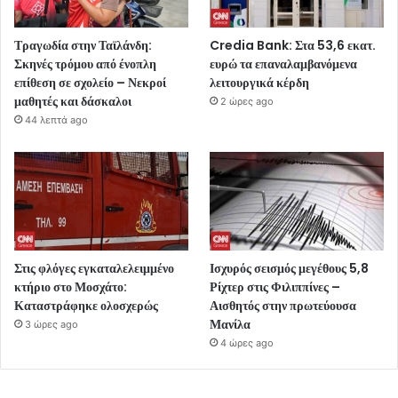
Τραγωδία στην Ταϊλάνδη:
Credia Bank: Στα 53,6 εκατ.
Σκηνές τρόμου από ένοπλη
ευρώ τα επαναλαμβανόμενα
επίθεση σε σχολείο – Νεκροί
λειτουργικά κέρδη
μαθητές και δάσκαλοι
2 ώρες ago
44 λεπτά ago
Στις φλόγες εγκαταλελειμμένο
Ισχυρός σεισμός μεγέθους 5,8
κτήριο στο Μοσχάτο:
Ρίχτερ στις Φιλιππίνες –
Καταστράφηκε ολοσχερώς
Αισθητός στην πρωτεύουσα
Μανίλα
3 ώρες ago
4 ώρες ago