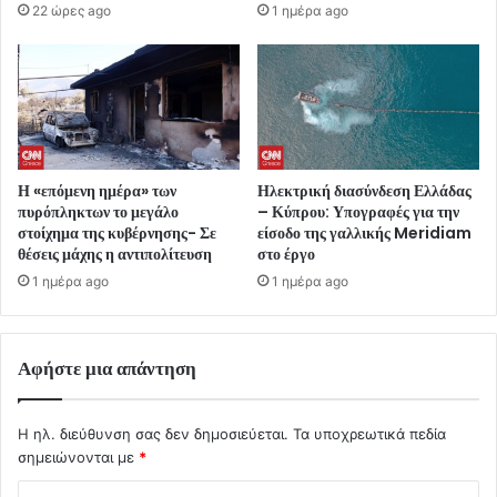
22 ώρες ago
1 ημέρα ago
Η «επόμενη ημέρα» των
Ηλεκτρική διασύνδεση Ελλάδας
πυρόπληκτων το μεγάλο
– Κύπρου: Υπογραφές για την
στοίχημα της κυβέρνησης- Σε
είσοδο της γαλλικής Meridiam
θέσεις μάχης η αντιπολίτευση
στο έργο
1 ημέρα ago
1 ημέρα ago
Αφήστε μια απάντηση
Η ηλ. διεύθυνση σας δεν δημοσιεύεται.
Τα υποχρεωτικά πεδία
σημειώνονται με
*
Σ