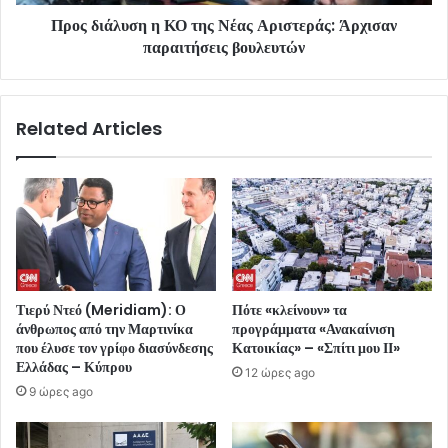
Προς διάλυση η ΚΟ της Νέας Αριστεράς: Άρχισαν
παραιτήσεις βουλευτών
Related Articles
Τιερύ Ντεό (Meridiam): Ο
Πότε «κλείνουν» τα
άνθρωπος από την Μαρτινίκα
προγράμματα «Ανακαίνιση
που έλυσε τον γρίφο διασύνδεσης
Κατοικίας» – «Σπίτι μου ΙΙ»
Ελλάδας – Κύπρου
12 ώρες ago
9 ώρες ago