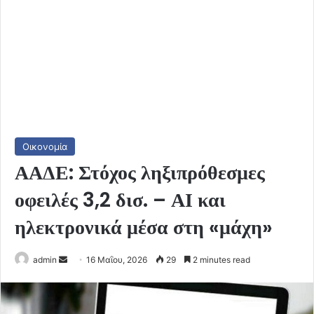
Οικονομία
ΑΑΔΕ: Στόχος ληξιπρόθεσμες
οφειλές 3,2 δισ. – ΑΙ και
ηλεκτρονικά μέσα στη «μάχη»
Send
admin
16 Μαΐου, 2026
29
2 minutes read
an
email