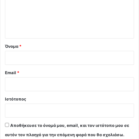
λ
ι
ο
*
Όνομα
*
Email
*
Ιστότοπος
Αποθήκευσε το όνομά μου, email, και τον ιστότοπο μου σε
αυτόν τον πλοηγό για την επόμενη φορά που θα σχολιάσω.