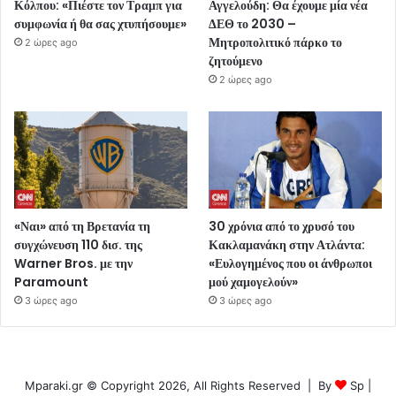
Κόλπου: «Πιέστε τον Τραμπ για
Αγγελούδη: Θα έχουμε μία νέα
συμφωνία ή θα σας χτυπήσουμε»
ΔΕΘ το 2030 –
Μητροπολιτικό πάρκο το
2 ώρες ago
ζητούμενο
2 ώρες ago
«Ναι» από τη Βρετανία τη
30 χρόνια από το χρυσό του
συγχώνευση 110 δισ. της
Κακλαμανάκη στην Ατλάντα:
Warner Bros. με την
«Ευλογημένος που οι άνθρωποι
Paramount
μού χαμογελούν»
3 ώρες ago
3 ώρες ago
Mparaki.gr © Copyright 2026, All Rights Reserved | By
Sp
|