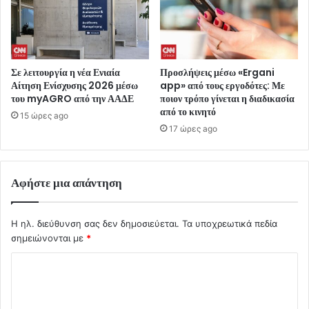
Σε λειτουργία η νέα Ενιαία
Προσλήψεις μέσω «Ergani
Αίτηση Ενίσχυσης 2026 μέσω
app» από τους εργοδότες: Με
του myAGRO από την ΑΑΔΕ
ποιον τρόπο γίνεται η διαδικασία
από το κινητό
15 ώρες ago
17 ώρες ago
Αφήστε μια απάντηση
Η ηλ. διεύθυνση σας δεν δημοσιεύεται.
Τα υποχρεωτικά πεδία
σημειώνονται με
*
Σ
χ
ό