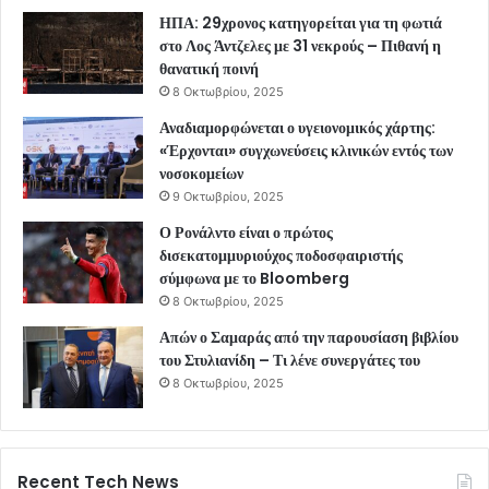
ΗΠΑ: 29χρονος κατηγορείται για τη φωτιά
στο Λος Άντζελες με 31 νεκρούς – Πιθανή η
θανατική ποινή
8 Οκτωβρίου, 2025
Αναδιαμορφώνεται ο υγειονομικός χάρτης:
«Έρχονται» συγχωνεύσεις κλινικών εντός των
νοσοκομείων
9 Οκτωβρίου, 2025
Ο Ρονάλντο είναι ο πρώτος
δισεκατομμυριούχος ποδοσφαιριστής
σύμφωνα με το Bloomberg
8 Οκτωβρίου, 2025
Απών ο Σαμαράς από την παρουσίαση βιβλίου
του Στυλιανίδη – Τι λένε συνεργάτες του
8 Οκτωβρίου, 2025
Recent Tech News