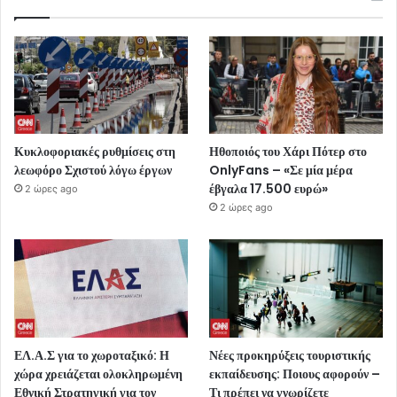
Κυκλοφοριακές ρυθμίσεις στη
Ηθοποιός του Χάρι Πότερ στο
λεωφόρο Σχιστού λόγω έργων
OnlyFans – «Σε μία μέρα
έβγαλα 17.500 ευρώ»
2 ώρες ago
2 ώρες ago
ΕΛ.Α.Σ για το χωροταξικό: Η
Νέες προκηρύξεις τουριστικής
χώρα χρειάζεται ολοκληρωμένη
εκπαίδευσης: Ποιους αφορούν –
Εθνική Στρατηγική για τον
Τι πρέπει να γνωρίζετε