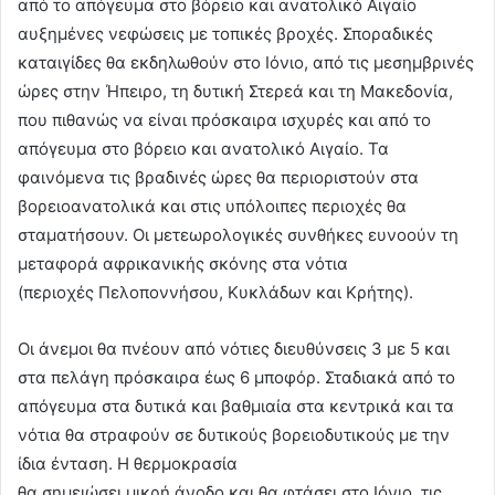
από το απόγευμα στο βόρειο και ανατολικό Αιγαίο
αυξημένες νεφώσεις με τοπικές βροχές. Σποραδικές
καταιγίδες θα εκδηλωθούν στο Ιόνιο, από τις μεσημβρινές
ώρες στην Ήπειρο, τη δυτική Στερεά και τη Μακεδονία,
που πιθανώς να είναι πρόσκαιρα ισχυρές και από το
απόγευμα στο βόρειο και ανατολικό Αιγαίο. Τα
φαινόμενα τις βραδινές ώρες θα περιοριστούν στα
βορειοανατολικά και στις υπόλοιπες περιοχές θα
σταματήσουν. Οι μετεωρολογικές συνθήκες ευνοούν τη
μεταφορά αφρικανικής σκόνης στα νότια
(περιοχές Πελοποννήσου, Κυκλάδων και Κρήτης).
Οι άνεμοι θα πνέουν από νότιες διευθύνσεις 3 με 5 και
στα πελάγη πρόσκαιρα έως 6 μποφόρ. Σταδιακά από το
απόγευμα στα δυτικά και βαθμιαία στα κεντρικά και τα
νότια θα στραφούν σε δυτικούς βορειοδυτικούς με την
ίδια ένταση. Η θερμοκρασία
θα σημειώσει μικρή άνοδο και θα φτάσει στο Ιόνιο, τις