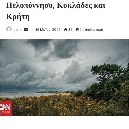
Πελοπόννησο, Κυκλάδες και
Κρήτη
Send
admin
16 Μαΐου, 2026
35
2 minutes read
an
email