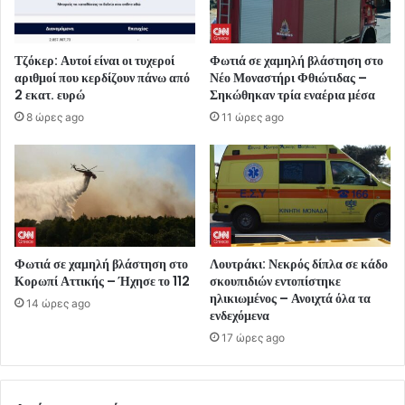
Τζόκερ: Αυτοί είναι οι τυχεροί
Φωτιά σε χαμηλή βλάστηση στο
αριθμοί που κερδίζουν πάνω από
Νέο Μοναστήρι Φθιώτιδας –
2 εκατ. ευρώ
Σηκώθηκαν τρία εναέρια μέσα
8 ώρες ago
11 ώρες ago
Φωτιά σε χαμηλή βλάστηση στο
Λουτράκι: Νεκρός δίπλα σε κάδο
Κορωπί Αττικής – Ήχησε το 112
σκουπιδιών εντοπίστηκε
ηλικιωμένος – Ανοιχτά όλα τα
14 ώρες ago
ενδεχόμενα
17 ώρες ago