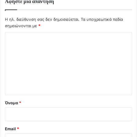
Αφήστε μια απάντηση
Η ηλ. διεύθυνση σας δεν δημοσιεύεται.
Τα υποχρεωτικά πεδία
σημειώνονται με
*
Σ
χ
ό
λ
ι
ο
*
Όνομα
*
Email
*