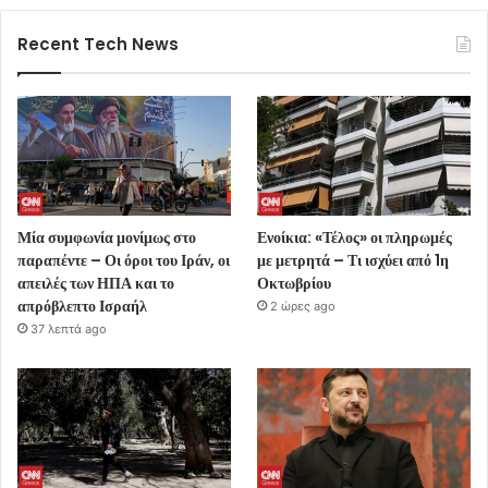
Recent Tech News
Μία συμφωνία μονίμως στο
Ενοίκια: «Τέλος» οι πληρωμές
παραπέντε – Οι όροι του Ιράν, οι
με μετρητά – Τι ισχύει από 1η
απειλές των ΗΠΑ και το
Οκτωβρίου
απρόβλεπτο Ισραήλ
2 ώρες ago
37 λεπτά ago