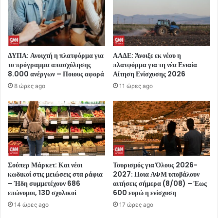
ΔΥΠΑ: Ανοιχτή η πλατφόρμα για
ΑΑΔΕ: Άνοιξε εκ νέου η
το πρόγραμμα απασχόλησης
πλατφόρμα για τη νέα Ενιαία
8.000 ανέργων – Ποιους αφορά
Αίτηση Ενίσχυσης 2026
8 ώρες ago
11 ώρες ago
Σούπερ Μάρκετ: Και νέοι
Τουρισμός για Όλους 2026-
κωδικοί στις μειώσεις στα ράφια
2027: Ποια ΑΦΜ υποβάλουν
– Ήδη συμμετέχουν 686
αιτήσεις σήμερα (8/08) – Έως
επώνυμοι, 130 σχολικοί
600 ευρώ η ενίσχυση
14 ώρες ago
17 ώρες ago