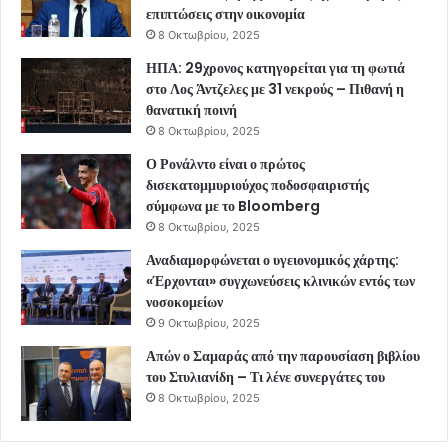
επιπτώσεις στην οικονομία
8 Οκτωβρίου, 2025
ΗΠΑ: 29χρονος κατηγορείται για τη φωτιά
στο Λος Άντζελες με 31 νεκρούς – Πιθανή η
θανατική ποινή
8 Οκτωβρίου, 2025
Ο Ρονάλντο είναι ο πρώτος
δισεκατομμυριούχος ποδοσφαιριστής
σύμφωνα με το Bloomberg
8 Οκτωβρίου, 2025
Αναδιαμορφώνεται ο υγειονομικός χάρτης:
«Έρχονται» συγχωνεύσεις κλινικών εντός των
νοσοκομείων
9 Οκτωβρίου, 2025
Απών ο Σαμαράς από την παρουσίαση βιβλίου
του Στυλιανίδη – Τι λένε συνεργάτες του
8 Οκτωβρίου, 2025