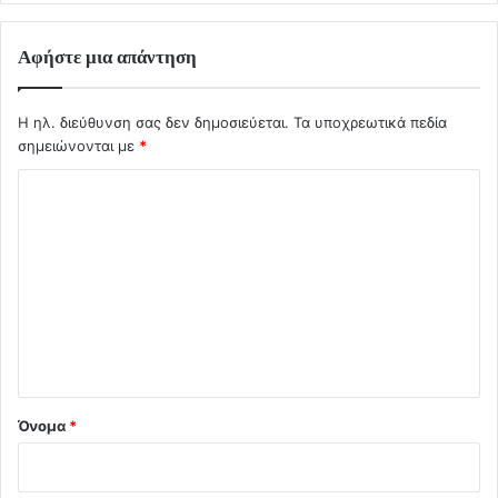
Αφήστε μια απάντηση
Η ηλ. διεύθυνση σας δεν δημοσιεύεται.
Τα υποχρεωτικά πεδία
σημειώνονται με
*
Σ
χ
ό
λ
ι
ο
*
Όνομα
*