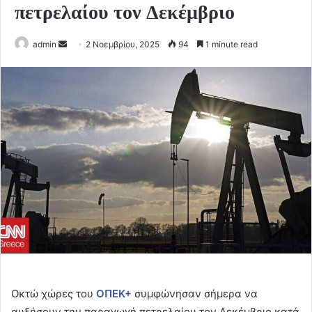
πετρελαίου τον Δεκέμβριο
Send
admin
2 Νοεμβρίου, 2025
94
1 minute read
an
email
Οκτώ χώρες του
ΟΠΕΚ+
συμφώνησαν σήμερα να
αυξήσουν την παραγωγή πετρελαίου τον Δεκέμβριο κατά