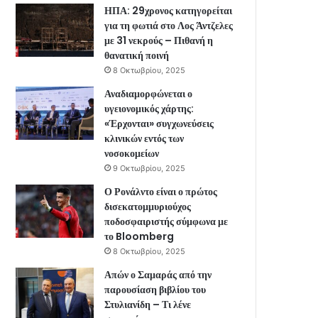
ΗΠΑ: 29χρονος κατηγορείται
για τη φωτιά στο Λος Άντζελες
με 31 νεκρούς – Πιθανή η
θανατική ποινή
8 Οκτωβρίου, 2025
Αναδιαμορφώνεται ο
υγειονομικός χάρτης:
«Έρχονται» συγχωνεύσεις
κλινικών εντός των
νοσοκομείων
9 Οκτωβρίου, 2025
Ο Ρονάλντο είναι ο πρώτος
δισεκατομμυριούχος
ποδοσφαιριστής σύμφωνα με
το Bloomberg
8 Οκτωβρίου, 2025
Απών ο Σαμαράς από την
παρουσίαση βιβλίου του
Στυλιανίδη – Τι λένε