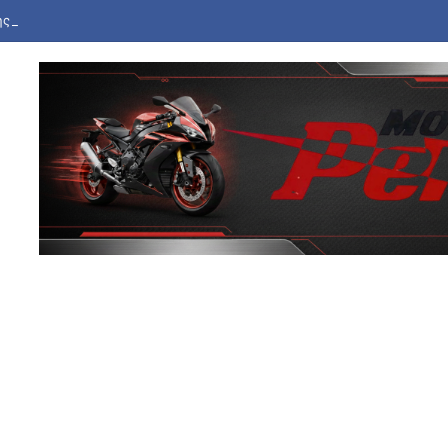
ής Άγγλος ποδοσφαιριστής Τόνι κατηγορείται για βίαιη επίθεση σε μπαρ 