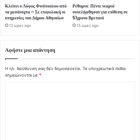
Κλείνει ο Λόφος Φινόπουλου από
Ρέθυμνο: Πέντε νεαροί
τα μεσάνυχτα – Σε επιφυλακή οι
συνελήφθησαν για επίθεση σε
υπηρεσίες του Δήμου Αθηναίων
51χρονο Βρετανό
12 ώρες ago
15 ώρες ago
Αφήστε μια απάντηση
Η ηλ. διεύθυνση σας δεν δημοσιεύεται.
Τα υποχρεωτικά πεδία
σημειώνονται με
*
Σ
χ
ό
λ
ι
ο