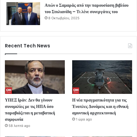
Απών ο Σαμαράς από την παρουσίαση βιβλίου
του Στυλιανίδη – Τι λένε συνεργάτες του
8 Οκτωβρίου, 2025
Recent Tech News
ΥΠΕΞ Ιράν: Δεν θα γίνουν
Η νέα πραγματικότητα για τις
συνομιλίες με τις ΗΠΑ όσο
Ένοπλες Δυνάμεις και η εθνική
παραβιάζεται η μεταβατική
αμυντική αρχιτεκτονική
συμφωνία
1 ώρα ago
58 λεπτά ago