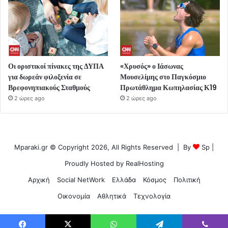
Οι οριστικοί πίνακες της ΔΥΠΑ
«Χρυσός» ο Ιάσωνας
για δωρεάν φιλοξενία σε
Μουσελίμης στο Παγκόσμιο
Βρεφονηπιακούς Σταθμούς
Πρωτάθλημα Κωπηλασίας Κ19
2 ώρες ago
2 ώρες ago
Mparaki.gr © Copyright 2026, All Rights Reserved | By
Sp
|
Proudly Hosted by
RealHosting
Αρχική
Social NetWork
Ελλάδα
Κόσμος
Πολιτική
Οικονομία
Αθλητικά
Τεχνολογία