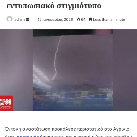
εντυπωσιακό στιγμιότυπο
Send
admin
12 Ιανουαρίου, 2026
64
Less than a minute
an
email
Έντονη αναστάτωση προκάλεσε περιστατικό στο Αγρίνιο,
όταν
κεραυνός
έπεσε στον αγωνιστικό χώρο του γηπέδου