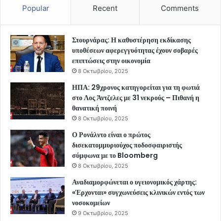
Popular
Recent
Comments
Στουρνάρας: Η καθυστέρηση εκδίκασης
υποθέσεων αφερεγγυότητας έχουν σοβαρές
επιπτώσεις στην οικονομία
8 Οκτωβρίου, 2025
ΗΠΑ: 29χρονος κατηγορείται για τη φωτιά
στο Λος Άντζελες με 31 νεκρούς – Πιθανή η
θανατική ποινή
8 Οκτωβρίου, 2025
Ο Ρονάλντο είναι ο πρώτος
δισεκατομμυριούχος ποδοσφαιριστής
σύμφωνα με το Bloomberg
8 Οκτωβρίου, 2025
Αναδιαμορφώνεται ο υγειονομικός χάρτης:
«Έρχονται» συγχωνεύσεις κλινικών εντός των
νοσοκομείων
9 Οκτωβρίου, 2025