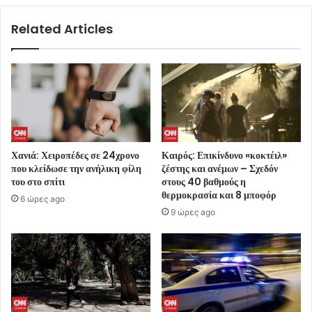
Related Articles
Χανιά: Χειροπέδες σε 24χρονο
Καιρός: Επικίνδυνο «κοκτέιλ»
που κλείδωσε την ανήλικη φίλη
ζέστης και ανέμων – Σχεδόν
του στο σπίτι
στους 40 βαθμούς η
θερμοκρασία και 8 μποφόρ
6 ώρες ago
9 ώρες ago