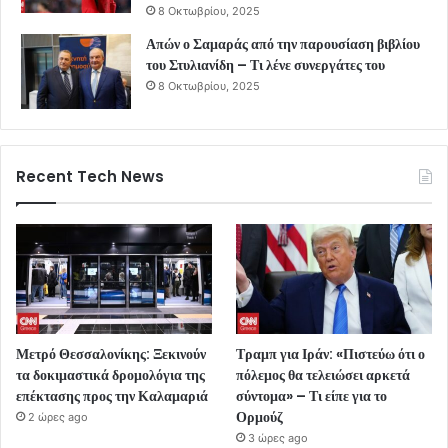
8 Οκτωβρίου, 2025
Απών ο Σαμαράς από την παρουσίαση βιβλίου
του Στυλιανίδη – Τι λένε συνεργάτες του
8 Οκτωβρίου, 2025
Recent Tech News
Μετρό Θεσσαλονίκης: Ξεκινούν
Τραμπ για Ιράν: «Πιστεύω ότι ο
τα δοκιμαστικά δρομολόγια της
πόλεμος θα τελειώσει αρκετά
επέκτασης προς την Καλαμαριά
σύντομα» – Τι είπε για το
Ορμούζ
2 ώρες ago
3 ώρες ago