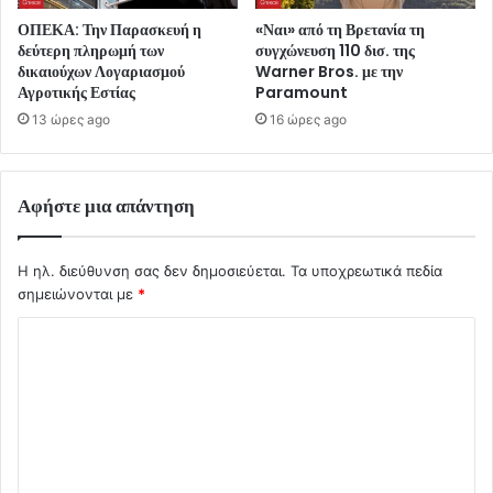
ΟΠΕΚΑ: Την Παρασκευή η
«Ναι» από τη Βρετανία τη
δεύτερη πληρωμή των
συγχώνευση 110 δισ. της
δικαιούχων Λογαριασμού
Warner Bros. με την
Αγροτικής Εστίας
Paramount
13 ώρες ago
16 ώρες ago
Αφήστε μια απάντηση
Η ηλ. διεύθυνση σας δεν δημοσιεύεται.
Τα υποχρεωτικά πεδία
σημειώνονται με
*
Σ
χ
ό
λ
ι