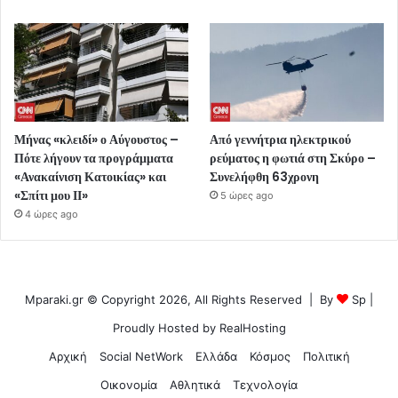
Μήνας «κλειδί» ο Αύγουστος –
Από γεννήτρια ηλεκτρικού
Πότε λήγουν τα προγράμματα
ρεύματος η φωτιά στη Σκύρο –
«Ανακαίνιση Κατοικίας» και
Συνελήφθη 63χρονη
«Σπίτι μου ΙΙ»
5 ώρες ago
4 ώρες ago
Mparaki.gr © Copyright 2026, All Rights Reserved | By
Sp
|
Proudly Hosted by
RealHosting
Αρχική
Social NetWork
Ελλάδα
Κόσμος
Πολιτική
Οικονομία
Αθλητικά
Τεχνολογία