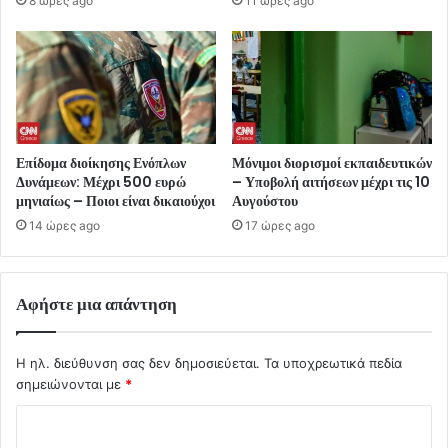
8 ώρες ago
11 ώρες ago
Επίδομα διοίκησης Ενόπλων
Μόνιμοι διορισμοί εκπαιδευτικών
Δυνάμεων: Μέχρι 500 ευρώ
– Υποβολή αιτήσεων μέχρι τις 10
μηνιαίως – Ποιοι είναι δικαιούχοι
Αυγούστου
14 ώρες ago
17 ώρες ago
Αφήστε μια απάντηση
Η ηλ. διεύθυνση σας δεν δημοσιεύεται.
Τα υποχρεωτικά πεδία
σημειώνονται με
*
Σ