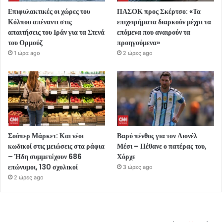
Επιφυλακτικές οι χώρες του
ΠΑΣΟΚ προς Σκέρτσο: «Τα
Κόλπου απέναντι στις
επιχειρήματα διαρκούν μέχρι τα
απαιτήσεις του Ιράν για τα Στενά
επόμενα που αναιρούν τα
του Ορμούζ
προηγούμενα»
1 ώρα ago
2 ώρες ago
Σούπερ Μάρκετ: Και νέοι
Βαρύ πένθος για τον Λιονέλ
κωδικοί στις μειώσεις στα ράφια
Μέσι – Πέθανε ο πατέρας του,
– Ήδη συμμετέχουν 686
Χόρχε
επώνυμοι, 130 σχολικοί
3 ώρες ago
2 ώρες ago