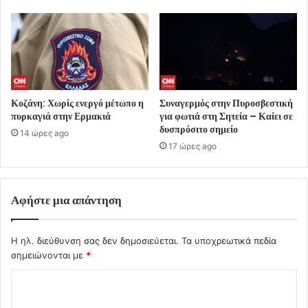
Κοζάνη: Χωρίς ενεργό μέτωπο η
Συναγερμός στην Πυροσβεστική
πυρκαγιά στην Ερμακιά
για φωτιά στη Σητεία – Καίει σε
δυσπρόσιτο σημείο
14 ώρες ago
17 ώρες ago
Αφήστε μια απάντηση
Η ηλ. διεύθυνση σας δεν δημοσιεύεται.
Τα υποχρεωτικά πεδία
σημειώνονται με
*
Σ
χ