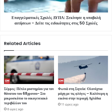
Επαγγελματικές Σχολές ΔΥΠΑ: Ξεκίνησε η υποβολή
αιτήσεων - Δείτε τις ειδικότητες στις 50 Σχολές
Related Articles
Σέρρες: Πέπλο μυστηρίου για τον
Φωτιά στη Σητεία: Ολονύχτια
θάνατου του 68χρονου- Στο
μάχη με τις φλόγες – Καλύτερη η
μικροσκόπιο το οικογενειακό
εικόνα στην περιοχή Αχλάδια
περιβάλλον του
11 ώρες ago
8 ώρες ago