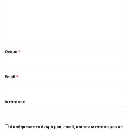
ό
λ
ι
ο
*
Όνομα
*
Email
*
Ιστότοπος
Αποθήκευσε το όνομά μου, email, και τον ιστότοπο μου σε