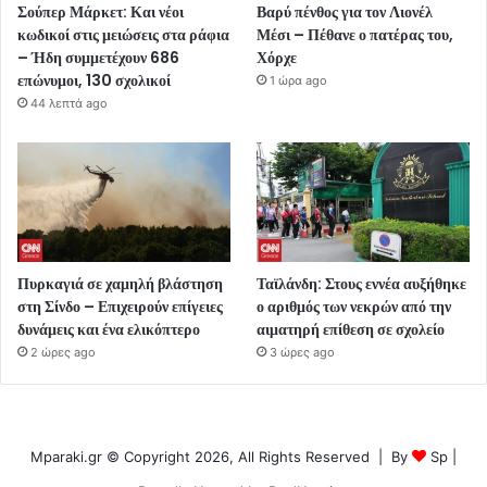
Σούπερ Μάρκετ: Και νέοι
Βαρύ πένθος για τον Λιονέλ
κωδικοί στις μειώσεις στα ράφια
Μέσι – Πέθανε ο πατέρας του,
– Ήδη συμμετέχουν 686
Χόρχε
επώνυμοι, 130 σχολικοί
1 ώρα ago
44 λεπτά ago
Πυρκαγιά σε χαμηλή βλάστηση
Ταϊλάνδη: Στους εννέα αυξήθηκε
στη Σίνδο – Επιχειρούν επίγειες
ο αριθμός των νεκρών από την
δυνάμεις και ένα ελικόπτερο
αιματηρή επίθεση σε σχολείο
2 ώρες ago
3 ώρες ago
Mparaki.gr © Copyright 2026, All Rights Reserved | By
Sp
|