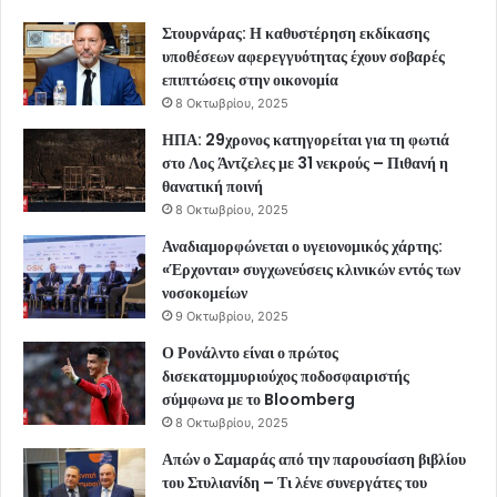
Στουρνάρας: Η καθυστέρηση εκδίκασης
υποθέσεων αφερεγγυότητας έχουν σοβαρές
επιπτώσεις στην οικονομία
8 Οκτωβρίου, 2025
ΗΠΑ: 29χρονος κατηγορείται για τη φωτιά
στο Λος Άντζελες με 31 νεκρούς – Πιθανή η
θανατική ποινή
8 Οκτωβρίου, 2025
Αναδιαμορφώνεται ο υγειονομικός χάρτης:
«Έρχονται» συγχωνεύσεις κλινικών εντός των
νοσοκομείων
9 Οκτωβρίου, 2025
Ο Ρονάλντο είναι ο πρώτος
δισεκατομμυριούχος ποδοσφαιριστής
σύμφωνα με το Bloomberg
8 Οκτωβρίου, 2025
Απών ο Σαμαράς από την παρουσίαση βιβλίου
του Στυλιανίδη – Τι λένε συνεργάτες του