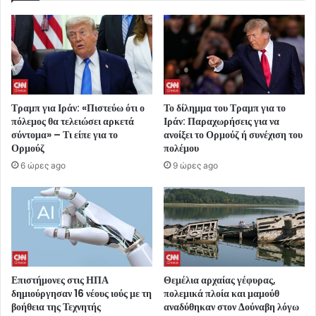
Τραμπ για Ιράν: «Πιστεύω ότι ο
Το δίλημμα του Τραμπ για το
πόλεμος θα τελειώσει αρκετά
Ιράν: Παραχωρήσεις για να
σύντομα» – Τι είπε για το
ανοίξει το Ορμούζ ή συνέχιση του
Ορμούζ
πολέμου
6 ώρες ago
9 ώρες ago
Επιστήμονες στις ΗΠΑ
Θεμέλια αρχαίας γέφυρας,
δημιούργησαν 16 νέους ιούς με τη
πολεμικά πλοία και μαμούθ
βοήθεια της Τεχνητής
αναδύθηκαν στον Δούναβη λόγω