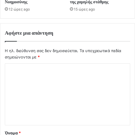
Νοημοσύνης
της χαμηλής στάθμης
12 ώρες ago
15 ώρες ago
Αφήστε μια απάντηση
Η ηλ. διεύθυνση σας δεν δημοσιεύεται.
Τα υποχρεωτικά πεδία
σημειώνονται με
*
Σ
χ
ό
λ
ι
ο
*
Όνομα
*