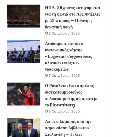
ΗΠΑ: 29χρονος κατηγορείται
για τη φωτιά στο Λος Άντζελες
με 31 νεκρούς – Πιθανή η
θανατική ποινή
8 Οκτωβρίου, 2025
Αναδιαμορφώνεται ο
υγειονομικός χάρτης:
«Έρχονται» συγχωνεύσεις
κλινικών εντός των
νοσοκομείων
9 Οκτωβρίου, 2025
Ο Ρονάλντο είναι ο πρώτος
δισεκατομμυριούχος
ποδοσφαιριστής σύμφωνα με
το Bloomberg
8 Οκτωβρίου, 2025
Απών ο Σαμαράς από την
παρουσίαση βιβλίου του
Στυλιανίδη – Τι λένε