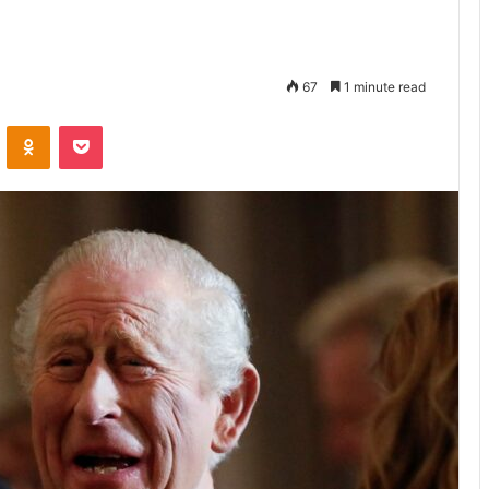
67
1 minute read
VKontakte
Odnoklassniki
Pocket