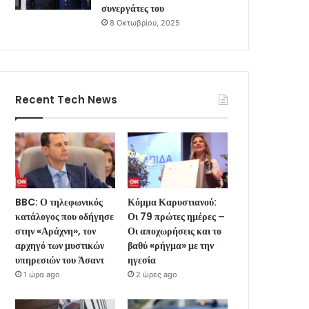
συνεργάτες του
8 Οκτωβρίου, 2025
Recent Tech News
BBC: Ο τηλεφωνικός
Κόμμα Καρυστιανού:
κατάλογος που οδήγησε
Οι 79 πρώτες ημέρες –
στην «Αράχνη», τον
Οι αποχωρήσεις και το
αρχηγό των μυστικών
βαθύ «ρήγμα» με την
υπηρεσιών του Άσαντ
ηγεσία
1 ώρα ago
2 ώρες ago