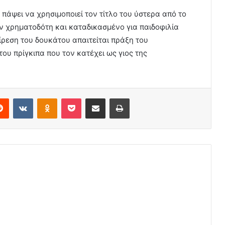
πάψει να χρησιμοποιεί τον τίτλο του ύστερα από το
ον χρηματοδότη και καταδικασμένο για παιδοφιλία
ίρεση του δουκάτου απαιτείται πράξη του
 του πρίγκιπα που τον κατέχει ως γιος της
erest
Reddit
VKontakte
Odnoklassniki
Pocket
Share via Email
Print