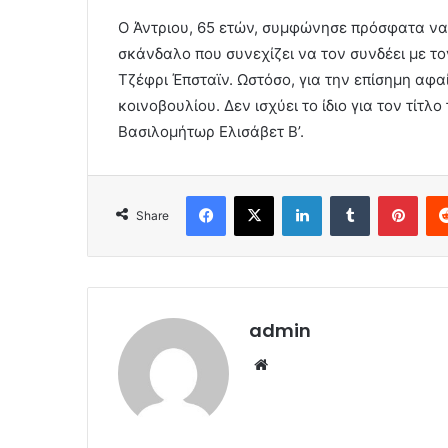
Ο Άντριου, 65 ετών, συμφώνησε πρόσφατα να 
σκάνδαλο που συνεχίζει να τον συνδέει με τ
Τζέφρι Έπσταϊν. Ωστόσο, για την επίσημη αφα
κοινοβουλίου. Δεν ισχύει το ίδιο για τον τίτλο
Βασιλομήτωρ Ελισάβετ Β’.
Facebook
X
LinkedIn
Tumblr
Pint
Share
admin
Website