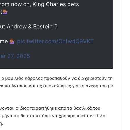
 from now on, King Charles gets
t
ut Andrew & Epstein”?
o me
pic.twitter.com/Onfw4Q9VKT
er 27, 2025
αι ο βασιλιάς Κάρολος προσπαθούν να διαχειριστούν τη
ιπα Άντριου και τις αποκαλύψεις για τη σχέση του με
νονται, ο ίδιος παραιτήθηκε από τα βασιλικά του
μήνα ότι θα σταματήσει να χρησιμοποιεί τον τίτλο
η.