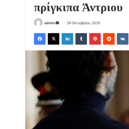
πρίγκιπα Άντριου
Send
admin
28 Οκτωβρίου, 2025
an
Facebook
X
LinkedIn
Tumblr
Pinterest
Reddit
email