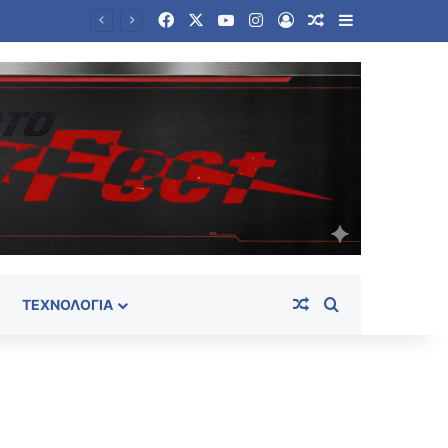
Facebook
X
YouTube
Instagram
Log In
Random Article
Sidebar
BBC: Ο τηλεφωνικός κατάλογος που οδήγησε στην «Αράχνη», τον αρχηγό των μυστικών υπηρεσιών του Άσαντ
Random Article
Search for
ΤΕΧΝΟΛΟΓΊΑ