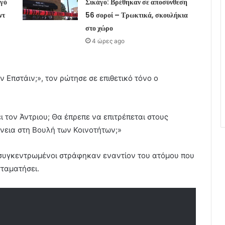
ηγό
Σικάγο: Βρέθηκαν σε αποσύνθεση
ντ
56 σοροί – Τρωκτικά, σκουλήκια
στο χώρο
4 ώρες ago
ν Επστάιν;», τον ρώτησε σε επιθετικό τόνο ο
 τον Άντριου; Θα έπρεπε να επιτρέπεται στους
ένεια στη Βουλή των Κοινοτήτων;»
ι συγκεντρωμένοι στράφηκαν εναντίον του ατόμου που
ταματήσει.