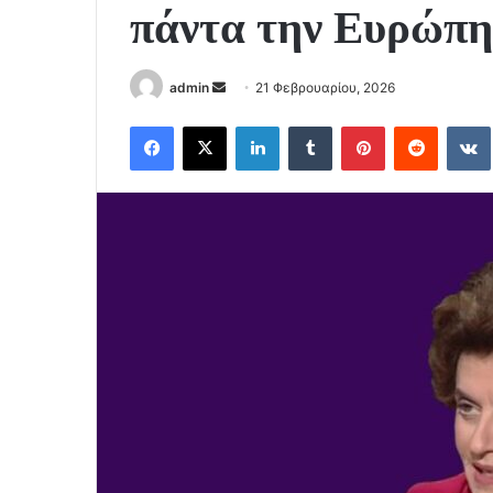
πάντα την Ευρώπη
Send
admin
21 Φεβρουαρίου, 2026
an
Facebook
X
LinkedIn
Tumblr
Pinterest
Reddit
email