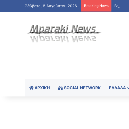
Σάββατο, 8 Αυγούστου 2026
Breaking News
Βαρύ πέ
ΑΡΧΙΚΉ
SOCIAL NETWORK
ΕΛΛΆΔΑ