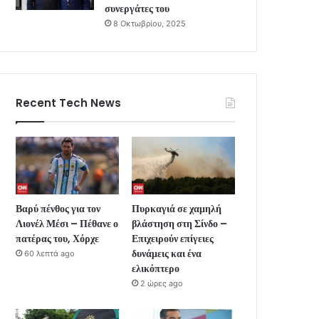
συνεργάτες του
8 Οκτωβρίου, 2025
Recent Tech News
Βαρύ πένθος για τον
Πυρκαγιά σε χαμηλή
Λιονέλ Μέσι – Πέθανε ο
βλάστηση στη Σίνδο –
πατέρας του, Χόρχε
Επιχειρούν επίγειες
δυνάμεις και ένα
60 λεπτά ago
ελικόπτερο
2 ώρες ago