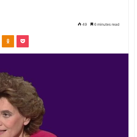
49
6 minutes read
VKontakte
Odnoklassniki
Pocket