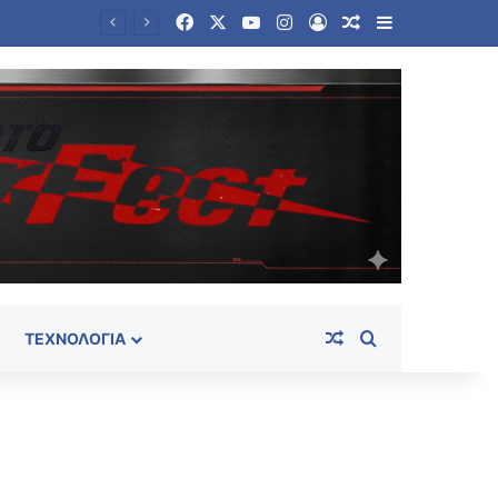
Facebook
X
YouTube
Instagram
Log In
Random Article
Sidebar
Random Article
Search for
ΤΕΧΝΟΛΟΓΊΑ