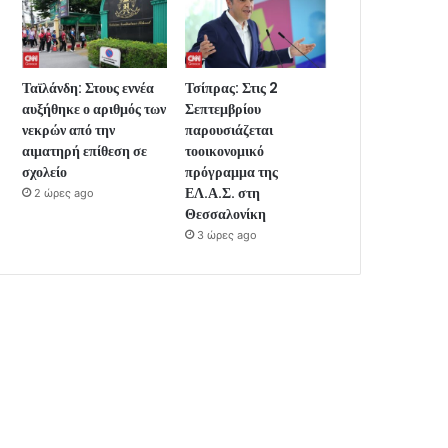
Ταϊλάνδη: Στους εννέα
Τσίπρας: Στις 2
αυξήθηκε ο αριθμός των
Σεπτεμβρίου
νεκρών από την
παρουσιάζεται
αιματηρή επίθεση σε
τοοικονομικό
σχολείο
πρόγραμμα της
ΕΛ.Α.Σ. στη
2 ώρες ago
Θεσσαλονίκη
3 ώρες ago