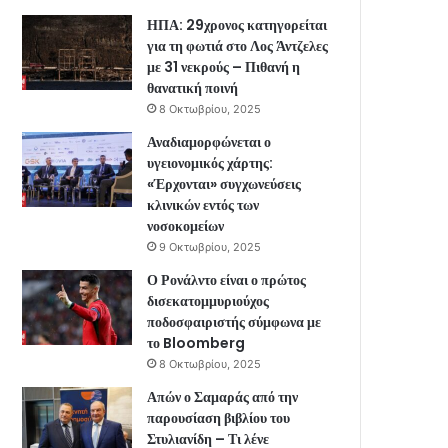
ΗΠΑ: 29χρονος κατηγορείται
για τη φωτιά στο Λος Άντζελες
με 31 νεκρούς – Πιθανή η
θανατική ποινή
8 Οκτωβρίου, 2025
Αναδιαμορφώνεται ο
υγειονομικός χάρτης:
«Έρχονται» συγχωνεύσεις
κλινικών εντός των
νοσοκομείων
9 Οκτωβρίου, 2025
Ο Ρονάλντο είναι ο πρώτος
δισεκατομμυριούχος
ποδοσφαιριστής σύμφωνα με
το Bloomberg
8 Οκτωβρίου, 2025
Απών ο Σαμαράς από την
παρουσίαση βιβλίου του
Στυλιανίδη – Τι λένε