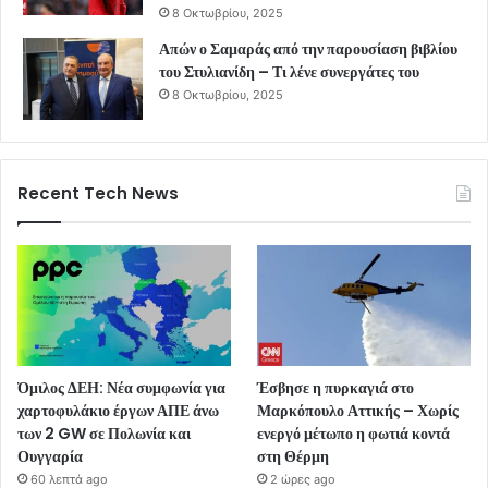
8 Οκτωβρίου, 2025
Απών ο Σαμαράς από την παρουσίαση βιβλίου
του Στυλιανίδη – Τι λένε συνεργάτες του
8 Οκτωβρίου, 2025
Recent Tech News
Όμιλος ΔΕΗ: Νέα συμφωνία για
Έσβησε η πυρκαγιά στο
χαρτοφυλάκιο έργων ΑΠΕ άνω
Μαρκόπουλο Αττικής – Χωρίς
των 2 GW σε Πολωνία και
ενεργό μέτωπο η φωτιά κοντά
Ουγγαρία
στη Θέρμη
60 λεπτά ago
2 ώρες ago