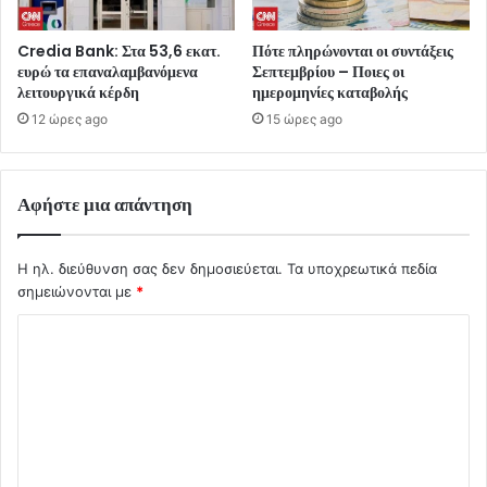
Credia Bank: Στα 53,6 εκατ.
Πότε πληρώνονται οι συντάξεις
ευρώ τα επαναλαμβανόμενα
Σεπτεμβρίου – Ποιες οι
λειτουργικά κέρδη
ημερομηνίες καταβολής
12 ώρες ago
15 ώρες ago
Αφήστε μια απάντηση
Η ηλ. διεύθυνση σας δεν δημοσιεύεται.
Τα υποχρεωτικά πεδία
σημειώνονται με
*
Σ
χ
ό
λ
ι