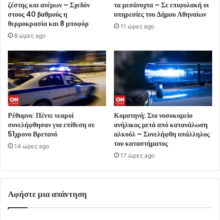
ζέστης και ανέμων – Σχεδόν
τα μεσάνυχτα – Σε επιφυλακή οι
στους 40 βαθμούς η
υπηρεσίες του Δήμου Αθηναίων
θερμοκρασία και 8 μποφόρ
11 ώρες ago
8 ώρες ago
Ρέθυμνο: Πέντε νεαροί
Κομοτηνή: Στο νοσοκομείο
συνελήφθησαν για επίθεση σε
ανήλικος μετά από κατανάλωση
51χρονο Βρετανό
αλκοόλ – Συνελήφθη υπάλληλος
του καταστήματος
14 ώρες ago
17 ώρες ago
Αφήστε μια απάντηση