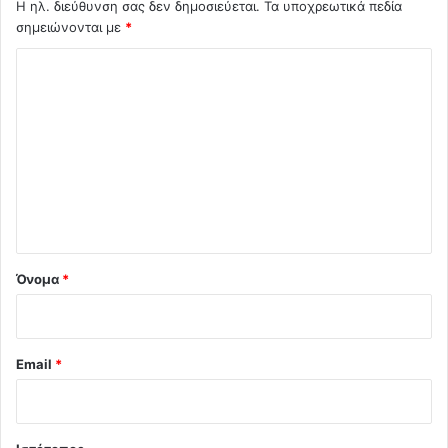
Η ηλ. διεύθυνση σας δεν δημοσιεύεται.
Τα υποχρεωτικά πεδία
σημειώνονται με
*
Σ
χ
ό
λ
ι
ο
*
Όνομα
*
Email
*