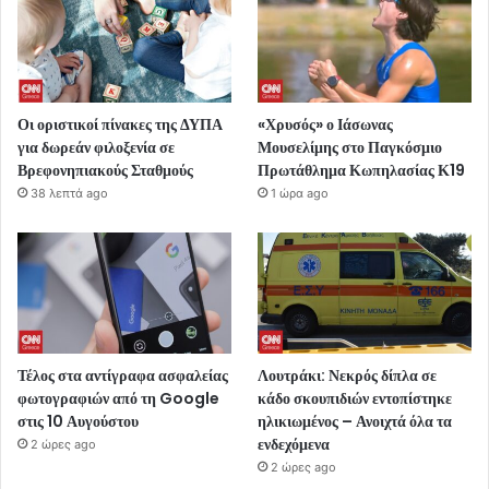
Οι οριστικοί πίνακες της ΔΥΠΑ
«Χρυσός» ο Ιάσωνας
για δωρεάν φιλοξενία σε
Μουσελίμης στο Παγκόσμιο
Βρεφονηπιακούς Σταθμούς
Πρωτάθλημα Κωπηλασίας Κ19
38 λεπτά ago
1 ώρα ago
Τέλος στα αντίγραφα ασφαλείας
Λουτράκι: Νεκρός δίπλα σε
φωτογραφιών από τη Google
κάδο σκουπιδιών εντοπίστηκε
στις 10 Αυγούστου
ηλικιωμένος – Ανοιχτά όλα τα
ενδεχόμενα
2 ώρες ago
2 ώρες ago