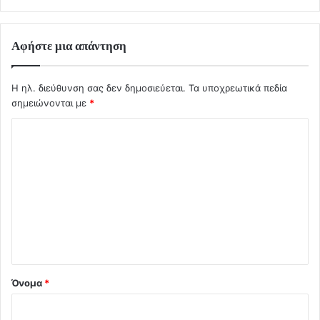
Αφήστε μια απάντηση
Η ηλ. διεύθυνση σας δεν δημοσιεύεται.
Τα υποχρεωτικά πεδία
σημειώνονται με
*
Σ
χ
ό
λ
ι
ο
*
Όνομα
*