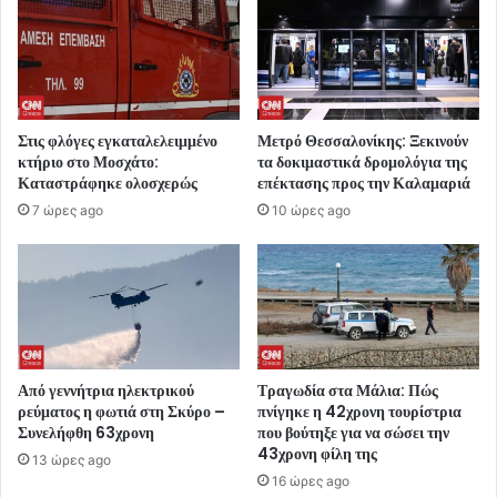
Στις φλόγες εγκαταλελειμμένο
Μετρό Θεσσαλονίκης: Ξεκινούν
κτήριο στο Μοσχάτο:
τα δοκιμαστικά δρομολόγια της
Καταστράφηκε ολοσχερώς
επέκτασης προς την Καλαμαριά
7 ώρες ago
10 ώρες ago
Από γεννήτρια ηλεκτρικού
Τραγωδία στα Μάλια: Πώς
ρεύματος η φωτιά στη Σκύρο –
πνίγηκε η 42χρονη τουρίστρια
Συνελήφθη 63χρονη
που βούτηξε για να σώσει την
43χρονη φίλη της
13 ώρες ago
16 ώρες ago