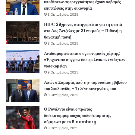
υποθέσεων αφερεγγυότητας έχουν σοβαρές
επιπτώσεις στην οικονομία
8 Οκτωβρίου, 2025
ΗΠΑ: 29χρονος κατηγορείται για τη φωτιά
στο Λος Άντζελες με 31 νεκρούς – Πιθανή η
θανατική ποινή
8 Οκτωβρίου, 2025
Αναδιαμορφώνεται ο υγειονομικός χάρτης:
«Έρχονται» συγχωνεύσεις κλινικών εντός των
νοσοκομείων
9 Οκτωβρίου, 2025
Απών ο Σαμαράς από την παρουσίαση βιβλίου
του Στυλιανίδη – Τι λένε συνεργάτες του
8 Οκτωβρίου, 2025
Ο Ρονάλντο είναι ο πρώτος
δισεκατομμυριούχος ποδοσφαιριστής
σύμφωνα με το Bloomberg
8 Οκτωβρίου, 2025