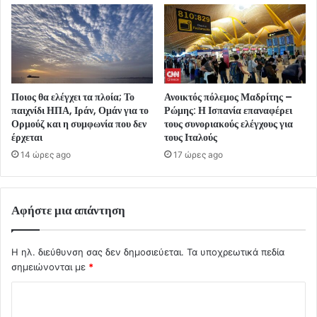
Ποιος θα ελέγχει τα πλοία; Το
Ανοικτός πόλεμος Μαδρίτης –
παιχνίδι ΗΠΑ, Ιράν, Ομάν για το
Ρώμης: Η Ισπανία επαναφέρει
Ορμούζ και η συμφωνία που δεν
τους συνοριακούς ελέγχους για
έρχεται
τους Ιταλούς
14 ώρες ago
17 ώρες ago
Αφήστε μια απάντηση
Η ηλ. διεύθυνση σας δεν δημοσιεύεται.
Τα υποχρεωτικά πεδία
σημειώνονται με
*
Σ
χ