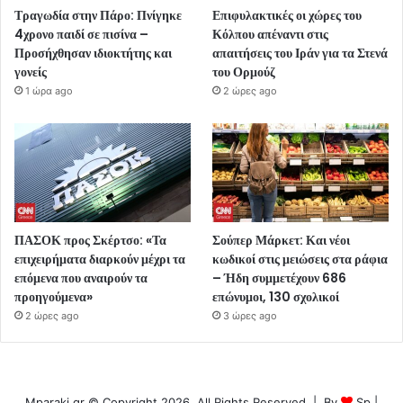
Τραγωδία στην Πάρο: Πνίγηκε
Επιφυλακτικές οι χώρες του
4χρονο παιδί σε πισίνα –
Κόλπου απέναντι στις
Προσήχθησαν ιδιοκτήτης και
απαιτήσεις του Ιράν για τα Στενά
γονείς
του Ορμούζ
1 ώρα ago
2 ώρες ago
ΠΑΣΟΚ προς Σκέρτσο: «Τα
Σούπερ Μάρκετ: Και νέοι
επιχειρήματα διαρκούν μέχρι τα
κωδικοί στις μειώσεις στα ράφια
επόμενα που αναιρούν τα
– Ήδη συμμετέχουν 686
προηγούμενα»
επώνυμοι, 130 σχολικοί
2 ώρες ago
3 ώρες ago
Mparaki.gr © Copyright 2026, All Rights Reserved | By
Sp
|