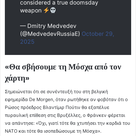
considered a true doomsday
weapon
— Dmitry Medvedev
(@MedvedevRussiaE)
October 29,
2025
«Θα σβήσουμε τη Μόσχα από τον
χάρτη»
Σημειώνεται ότι σε συνέντευξή του στη βελγική
εφημερίδα De Morgen, όταν ρωτήθηκε αν φοβόταν ότι ο
Ρώσος πρόεδρος Βλαντίμιρ Πούτιν θα εξαπέλυε
πυραυλική επίθεση στις Βρυξέλλες, ο Φράνκεν φέρεται
να απάντησε: «Όχι, γιατί τότε θα χτυπήσει την καρδιά του
ΝΑΤΟ και τότε θα ισοπεδώσουμε τη Μόσχα».