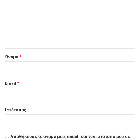
ό
λ
ι
ο
*
Όνομα
*
Email
*
Ιστότοπος
Αποθήκευσε το όνομά μου, email, και τον ιστότοπο μου σε