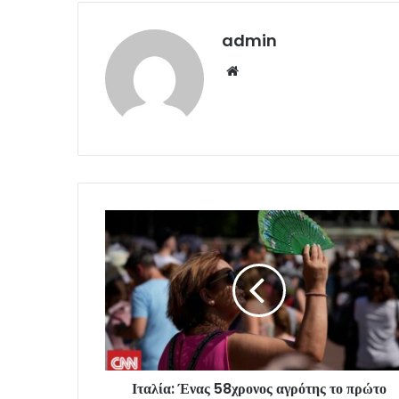
admin
Website
Ιταλία: Ένας 58χρονος αγρότης το πρώτο