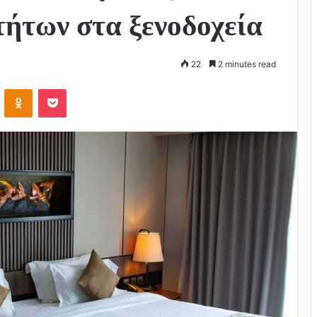
τήτων στα ξενοδοχεία
22
2 minutes read
VKontakte
Odnoklassniki
Pocket