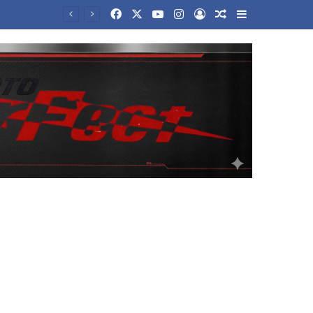
Facebook
X
YouTube
Instagram
Log In
Random Article
Sidebar
Ισχυρός σεισμός μεγέθους 5,8 Ρίχτερ στις Φιλιππίνες – Αισθητός στην πρωτεύουσα Μανίλα