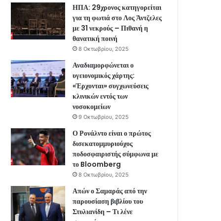
ΗΠΑ: 29χρονος κατηγορείται
για τη φωτιά στο Λος Άντζελες
με 31 νεκρούς – Πιθανή η
θανατική ποινή
8 Οκτωβρίου, 2025
Αναδιαμορφώνεται ο
υγειονομικός χάρτης:
«Έρχονται» συγχωνεύσεις
κλινικών εντός των
νοσοκομείων
9 Οκτωβρίου, 2025
Ο Ρονάλντο είναι ο πρώτος
δισεκατομμυριούχος
ποδοσφαιριστής σύμφωνα με
το Bloomberg
8 Οκτωβρίου, 2025
Απών ο Σαμαράς από την
παρουσίαση βιβλίου του
Στυλιανίδη – Τι λένε