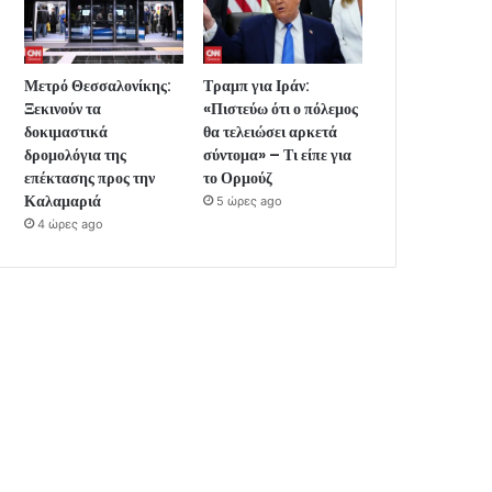
Μετρό Θεσσαλονίκης:
Τραμπ για Ιράν:
Ξεκινούν τα
«Πιστεύω ότι ο πόλεμος
δοκιμαστικά
θα τελειώσει αρκετά
δρομολόγια της
σύντομα» – Τι είπε για
επέκτασης προς την
το Ορμούζ
Καλαμαριά
5 ώρες ago
4 ώρες ago