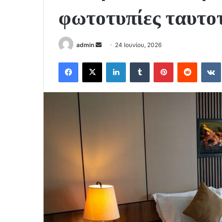
φωτοτυπίες ταυτο
Send
admin
24 Ιουνίου, 2026
an
Facebook
X
LinkedIn
Tumblr
Pinterest
Reddit
email