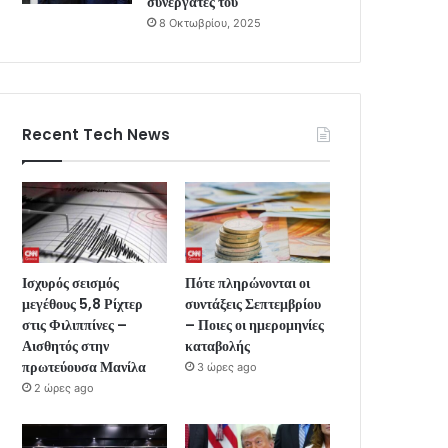
συνεργάτες του
8 Οκτωβρίου, 2025
Recent Tech News
Ισχυρός σεισμός
Πότε πληρώνονται οι
μεγέθους 5,8 Ρίχτερ
συντάξεις Σεπτεμβρίου
στις Φιλιππίνες –
– Ποιες οι ημερομηνίες
Αισθητός στην
καταβολής
πρωτεύουσα Μανίλα
3 ώρες ago
2 ώρες ago