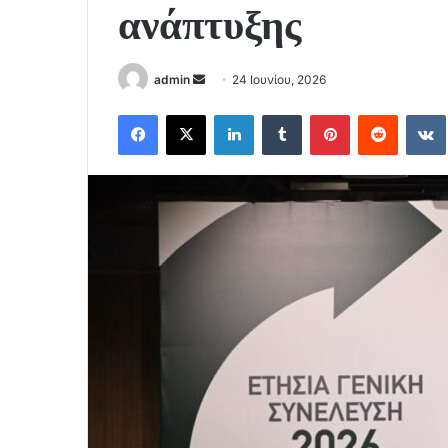
ανάπτυξης
Send
admin
24 Ιουνίου, 2026
an
Facebook
X
LinkedIn
Tumblr
Pinterest
Reddit
email