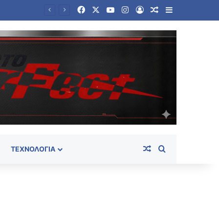
Facebook
X
YouTube
Instagram
Log In
Random Article
Sidebar
Πεζεσκιάν: Να μπει τέλος στη συνθήκη «ούτε πόλεμος ούτε ειρήνη» – «Τώρα είναι η ώρα για συμφωνία»
Random Article
Search for
ΤΕΧΝΟΛΟΓΊΑ