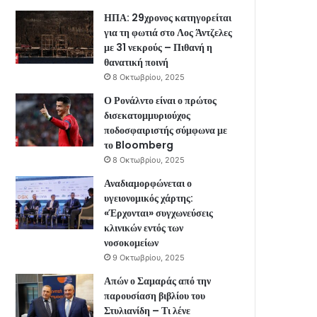
ΗΠΑ: 29χρονος κατηγορείται
για τη φωτιά στο Λος Άντζελες
με 31 νεκρούς – Πιθανή η
θανατική ποινή
8 Οκτωβρίου, 2025
Ο Ρονάλντο είναι ο πρώτος
δισεκατομμυριούχος
ποδοσφαιριστής σύμφωνα με
το Bloomberg
8 Οκτωβρίου, 2025
Αναδιαμορφώνεται ο
υγειονομικός χάρτης:
«Έρχονται» συγχωνεύσεις
κλινικών εντός των
νοσοκομείων
9 Οκτωβρίου, 2025
Απών ο Σαμαράς από την
παρουσίαση βιβλίου του
Στυλιανίδη – Τι λένε