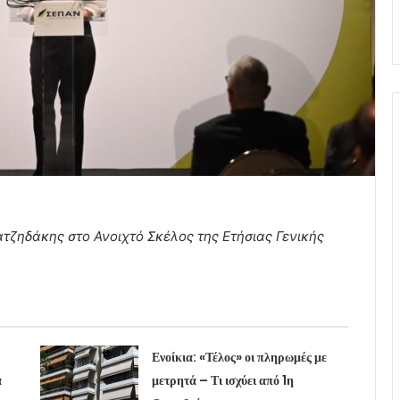
τζηδάκης στο Ανοιχτό Σκέλος της Ετήσιας Γενικής
Ενοίκια: «Τέλος» οι πληρωμές με
α
μετρητά – Τι ισχύει από 1η