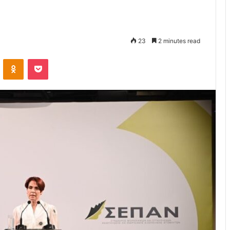
23
2 minutes read
VKontakte
Odnoklassniki
Pocket