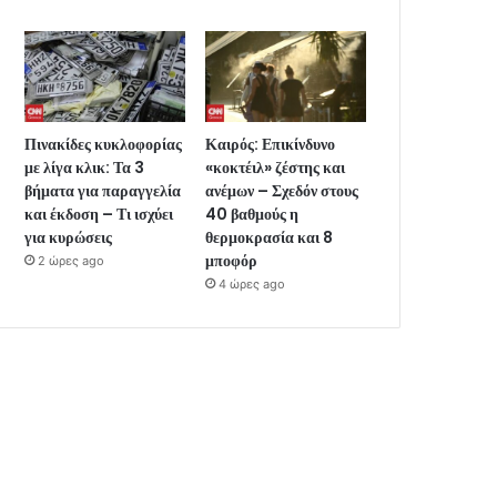
Πινακίδες κυκλοφορίας
Καιρός: Επικίνδυνο
με λίγα κλικ: Τα 3
«κοκτέιλ» ζέστης και
βήματα για παραγγελία
ανέμων – Σχεδόν στους
και έκδοση – Τι ισχύει
40 βαθμούς η
για κυρώσεις
θερμοκρασία και 8
μποφόρ
2 ώρες ago
4 ώρες ago