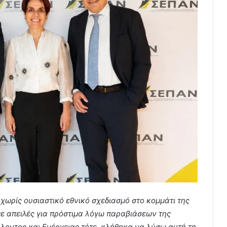
χωρίς ουσιαστικό εθνικό σχεδιασμό στο κομμάτι της
με απειλές για πρόστιμα λόγω παραβιάσεων της
λοντος και Ενέργειας τότε, κλήθηκα να λύσω αυτή τη