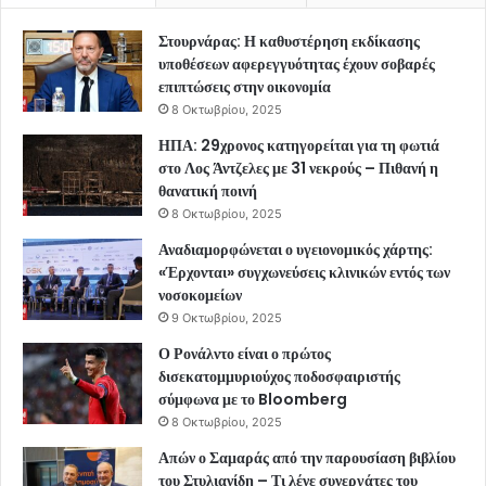
Στουρνάρας: Η καθυστέρηση εκδίκασης
υποθέσεων αφερεγγυότητας έχουν σοβαρές
επιπτώσεις στην οικονομία
8 Οκτωβρίου, 2025
ΗΠΑ: 29χρονος κατηγορείται για τη φωτιά
στο Λος Άντζελες με 31 νεκρούς – Πιθανή η
θανατική ποινή
8 Οκτωβρίου, 2025
Αναδιαμορφώνεται ο υγειονομικός χάρτης:
«Έρχονται» συγχωνεύσεις κλινικών εντός των
νοσοκομείων
9 Οκτωβρίου, 2025
Ο Ρονάλντο είναι ο πρώτος
δισεκατομμυριούχος ποδοσφαιριστής
σύμφωνα με το Bloomberg
8 Οκτωβρίου, 2025
Απών ο Σαμαράς από την παρουσίαση βιβλίου
του Στυλιανίδη – Τι λένε συνεργάτες του