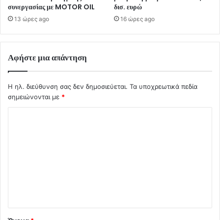
συνεργασίας με MOTOR OIL
δισ. ευρώ
13 ώρες ago
16 ώρες ago
Αφήστε μια απάντηση
Η ηλ. διεύθυνση σας δεν δημοσιεύεται.
Τα υποχρεωτικά πεδία
σημειώνονται με
*
Σ
χ
ό
λ
ι
ο
*