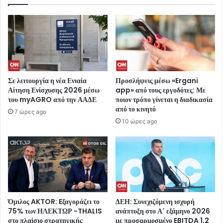
Σε λειτουργία η νέα Ενιαία
Προσλήψεις μέσω «Ergani
Αίτηση Ενίσχυσης 2026 μέσω
app» από τους εργοδότες: Με
του myAGRO από την ΑΑΔΕ
ποιον τρόπο γίνεται η διαδικασία
από το κινητό
7 ώρες ago
10 ώρες ago
Όμιλος AKTOR: Eξαγοράζει το
ΔΕΗ: Συνεχιζόμενη ισχυρή
75% των ΗΛΕΚΤΩΡ -THALIS
ανάπτυξη στο Α΄ εξάμηνο 2026
στο πλαίσιο στρατηγικής
με προσαρμοσμένο EBITDA 1,2