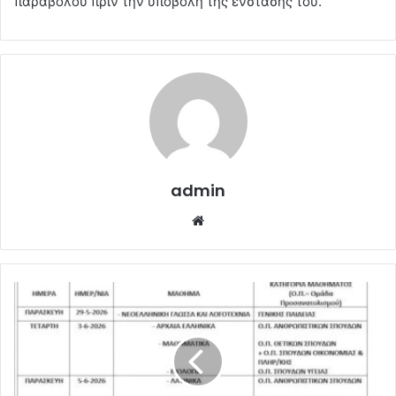
παραβόλου πριν την υποβολή της ένστασής του.
admin
Website