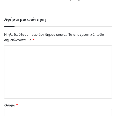
Αφήστε μια απάντηση
Η ηλ. διεύθυνση σας δεν δημοσιεύεται.
Τα υποχρεωτικά πεδία
σημειώνονται με
*
Σ
χ
ό
λ
ι
ο
*
Όνομα
*