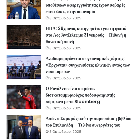
υποθέσεων αφερεγγυότητας έχουν σοβαρές
επιπτώσεις στην οικονομία
8 Οκτωβρίου, 2025
ΗΠΑ: 29χρονος κατηγορείται για τη φωτιά
στο Λος Άντζελες με 31 νεκρούς – Πιθανή η
θανατική ποινή
8 Οκτωβρίου, 2025
Αναδιαμορφώνεται ο υγειονομικός χάρτης:
«Έρχονται» συγχωνεύσεις κλινικών εντός των
νοσοκομείων
9 Οκτωβρίου, 2025
Ο Ρονάλντο είναι ο πρώτος
δισεκατομμυριούχος ποδοσφαιριστής
σύμφωνα με το Bloomberg
8 Οκτωβρίου, 2025
Απών ο Σαμαράς από την παρουσίαση βιβλίου
του Στυλιανίδη – Τι λένε συνεργάτες του
8 Οκτωβρίου, 2025