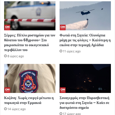
Σέρρες: Πέπλο μυστηρίου για τον
Φωτιά στη Σητεία: Ολονύχτια
θάνατου του 68χρονου- Στο
μάχη με τις φλόγες – Καλύτερη η
μικροσκόπιο το οικογενειακό
εικόνα στην περιοχή Αχλάδια
περιβάλλον του
11 ώρες ago
8 ώρες ago
Κοζάνη: Χωρίς ενεργό μέτωπο η
Συναγερμός στην Πυροσβεστική
πυρκαγιά στην Ερμακιά
για φωτιά στη Σητεία – Καίει σε
δυσπρόσιτο σημείο
14 ώρες ago
17 ώρες ago