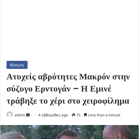
Κόσμος
Ατυχείς αβρότητες Μακρόν στην
σύζυγο Ερντογάν – Η Εμινέ
τράβηξε το χέρι στο χειροφίλημα
Send
admin
4 εβδομάδες ago
15
Less than a minute
an
email