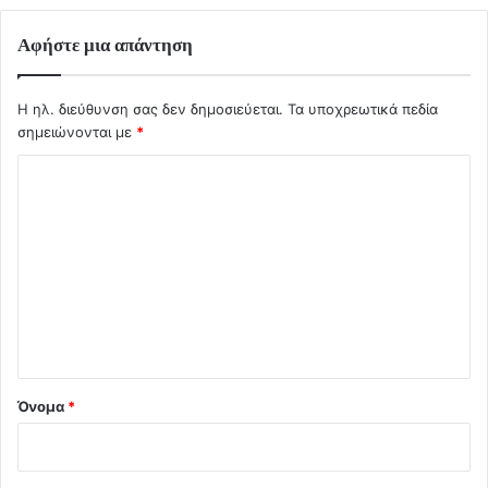
Αφήστε μια απάντηση
Η ηλ. διεύθυνση σας δεν δημοσιεύεται.
Τα υποχρεωτικά πεδία
σημειώνονται με
*
Σ
χ
ό
λ
ι
ο
*
Όνομα
*