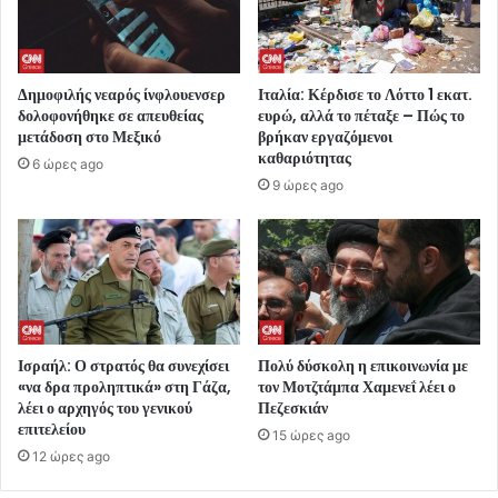
Δημοφιλής νεαρός ίνφλουενσερ
Ιταλία: Κέρδισε το Λόττο 1 εκατ.
δολοφονήθηκε σε απευθείας
ευρώ, αλλά το πέταξε – Πώς το
μετάδοση στο Μεξικό
βρήκαν εργαζόμενοι
καθαριότητας
6 ώρες ago
9 ώρες ago
Ισραήλ: Ο στρατός θα συνεχίσει
Πολύ δύσκολη η επικοινωνία με
«να δρα προληπτικά» στη Γάζα,
τον Μοτζτάμπα Χαμενεΐ λέει ο
λέει ο αρχηγός του γενικού
Πεζεσκιάν
επιτελείου
15 ώρες ago
12 ώρες ago