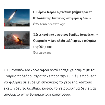
Η Βόρεια Κορέα εξαπέλυσε βλήμα προς τη
θάλασσα της Ιαπωνίας, αναφέρει η Σεούλ
22 δευτερόλεπτα ago
Έξι νεκροί από ρωσικούς βομβαρδισμούς στην
Ουκρανία – Δύο πλοία επλήγησαν στο λιμάνι
της Οδησσού
3 ώρες ago
Ο Εμανουέλ Μακρόν αφού αντάλλαξε χειραψία με τον
Τούρκο πρόεδρο, στραφηκε προς την Εμινέ με πρόθεση
να φιλήσει σε ένδειξη ευγένειας το χέρι της, ωστόσο
εκείνη δεν το δέχθηκε καθώς το χειροφίλημα δεν είναι
αποδεκτό στην θρησκευτική κουλτούρα.