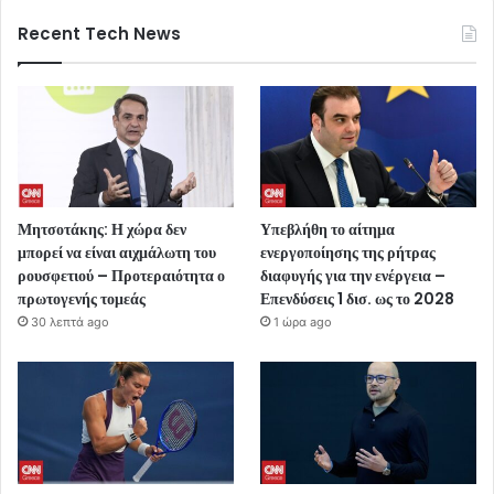
Recent Tech News
Μητσοτάκης: Η χώρα δεν
Υπεβλήθη το αίτημα
μπορεί να είναι αιχμάλωτη του
ενεργοποίησης της ρήτρας
ρουσφετιού – Προτεραιότητα ο
διαφυγής για την ενέργεια –
πρωτογενής τομεάς
Επενδύσεις 1 δισ. ως το 2028
30 λεπτά ago
1 ώρα ago