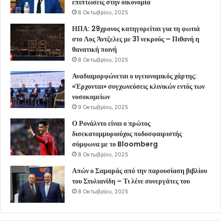
επιπτώσεις στην οικονομία
8 Οκτωβρίου, 2025
ΗΠΑ: 29χρονος κατηγορείται για τη φωτιά
στο Λος Άντζελες με 31 νεκρούς – Πιθανή η
θανατική ποινή
8 Οκτωβρίου, 2025
Αναδιαμορφώνεται ο υγειονομικός χάρτης:
«Έρχονται» συγχωνεύσεις κλινικών εντός των
νοσοκομείων
9 Οκτωβρίου, 2025
Ο Ρονάλντο είναι ο πρώτος
δισεκατομμυριούχος ποδοσφαιριστής
σύμφωνα με το Bloomberg
8 Οκτωβρίου, 2025
Απών ο Σαμαράς από την παρουσίαση βιβλίου
του Στυλιανίδη – Τι λένε συνεργάτες του
8 Οκτωβρίου, 2025