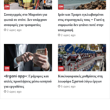
Συναγερμός στο Μαρούσι για
Ιράν και Τραμπ εγκλωβισμένοι
φωτιά σε σπίτι: Δεν υπάρχουν
στις στρατηγικές τους – Γιατί η
αναφορές για τραυματίες
συμφωνία δεν φτάνει ποτέ στην
υπογραφή
2 ώρες ago
2 ώρες ago
«Ergani app»: Γρήγορες και
Κυκλοφοριακές ρυθμίσεις στη
απλές προσλήψεις μέσω κινητού
λεωφόρο Σχιστού λόγω έργων
για εργοδότες
5 ώρες ago
3 ώρες ago