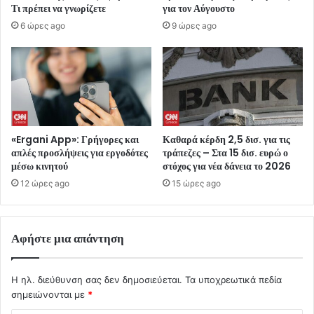
Τι πρέπει να γνωρίζετε
για τον Αύγουστο
6 ώρες ago
9 ώρες ago
«Ergani App»: Γρήγορες και
Καθαρά κέρδη 2,5 δισ. για τις
απλές προσλήψεις για εργοδότες
τράπεζες – Στα 15 δισ. ευρώ ο
μέσω κινητού
στόχος για νέα δάνεια το 2026
12 ώρες ago
15 ώρες ago
Αφήστε μια απάντηση
Η ηλ. διεύθυνση σας δεν δημοσιεύεται.
Τα υποχρεωτικά πεδία
σημειώνονται με
*