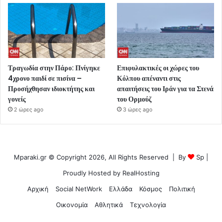
Τραγωδία στην Πάρο: Πνίγηκε
Επιφυλακτικές οι χώρες του
4χρονο παιδί σε πισίνα –
Κόλπου απέναντι στις
Προσήχθησαν ιδιοκτήτης και
απαιτήσεις του Ιράν για τα Στενά
γονείς
του Ορμούζ
2 ώρες ago
3 ώρες ago
Mparaki.gr © Copyright 2026, All Rights Reserved | By
Sp
|
Proudly Hosted by
RealHosting
Αρχική
Social NetWork
Ελλάδα
Κόσμος
Πολιτική
Οικονομία
Αθλητικά
Τεχνολογία