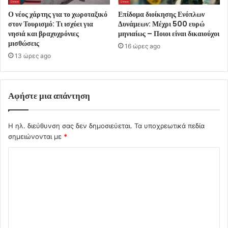
Ο νέος χάρτης για το χωροταξικό
Επίδομα διοίκησης Ενόπλων
στον Τουρισμό: Τι ισχύει για
Δυνάμεων: Μέχρι 500 ευρώ
νησιά και βραχυχρόνιες
μηνιαίως – Ποιοι είναι δικαιούχοι
μισθώσεις
16 ώρες ago
13 ώρες ago
Αφήστε μια απάντηση
Η ηλ. διεύθυνση σας δεν δημοσιεύεται.
Τα υποχρεωτικά πεδία
σημειώνονται με
*
Σ
χ
ό
λ
ι