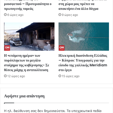
ρουσφετιού – Προτεραιότητα ο
στη χώρα μας πρέπει να
πρωτογενής τομεάς
αποκτήσει ένα άλλο δόγμα
6 ώρες ago
9 ώρες ago
Η «επόμενη ημέρα» των
Ηλεκτρική διασύνδεση Ελλάδας
πυρόπληκτων το μεγάλο
– Κύπρου: Υπογραφές για την
στοίχημα της κυβέρνησης- Σε
είσοδο της γαλλικής Meridiam
θέσεις μάχης η αντιπολίτευση
στο έργο
12 ώρες ago
15 ώρες ago
Αφήστε μια απάντηση
Η ηλ. διεύθυνση σας δεν δημοσιεύεται.
Τα υποχρεωτικά πεδία