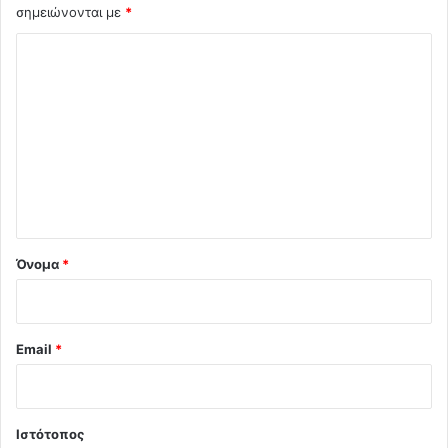
σημειώνονται με
*
Σ
χ
ό
λ
ι
ο
*
Όνομα
*
Email
*
Ιστότοπος