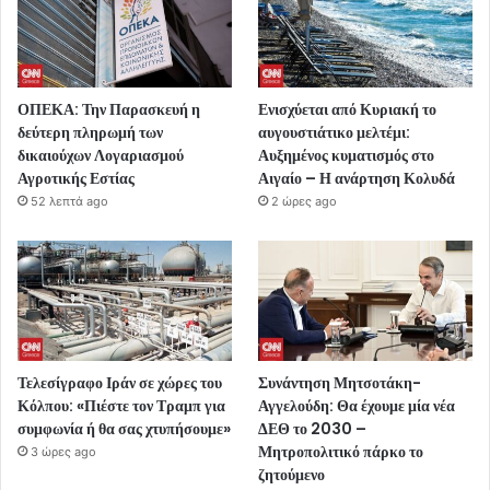
ΟΠΕΚΑ: Την Παρασκευή η
Ενισχύεται από Κυριακή το
δεύτερη πληρωμή των
αυγουστιάτικο μελτέμι:
δικαιούχων Λογαριασμού
Αυξημένος κυματισμός στο
Αγροτικής Εστίας
Αιγαίο – Η ανάρτηση Κολυδά
52 λεπτά ago
2 ώρες ago
Τελεσίγραφο Ιράν σε χώρες του
Συνάντηση Μητσοτάκη-
Κόλπου: «Πιέστε τον Τραμπ για
Αγγελούδη: Θα έχουμε μία νέα
συμφωνία ή θα σας χτυπήσουμε»
ΔΕΘ το 2030 –
Μητροπολιτικό πάρκο το
3 ώρες ago
ζητούμενο