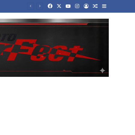
Facebook
X
YouTube
Instagram
Log In
Random Article
Sidebar
Νέα αρχεία με UFO αποχαρακτήρισε η κυβέρνηση Τραμπ – Οι ανεξήγητες θεάσεις και τα αντικείμενα