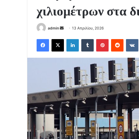
χιλιομέτρων στα δ
Send
admin
13 Απριλίου, 2026
an
Facebook
X
LinkedIn
Tumblr
Pinterest
Reddit
email