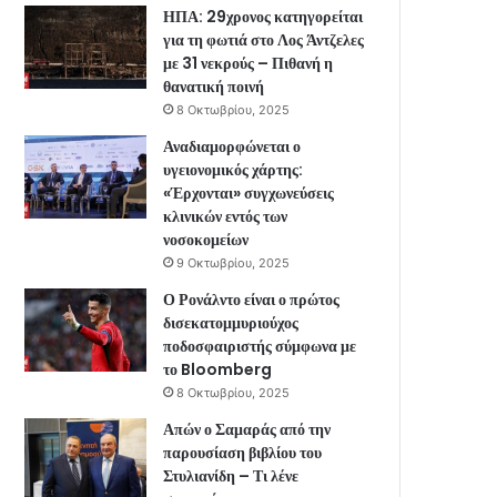
ΗΠΑ: 29χρονος κατηγορείται
για τη φωτιά στο Λος Άντζελες
με 31 νεκρούς – Πιθανή η
θανατική ποινή
8 Οκτωβρίου, 2025
Αναδιαμορφώνεται ο
υγειονομικός χάρτης:
«Έρχονται» συγχωνεύσεις
κλινικών εντός των
νοσοκομείων
9 Οκτωβρίου, 2025
Ο Ρονάλντο είναι ο πρώτος
δισεκατομμυριούχος
ποδοσφαιριστής σύμφωνα με
το Bloomberg
8 Οκτωβρίου, 2025
Απών ο Σαμαράς από την
παρουσίαση βιβλίου του
Στυλιανίδη – Τι λένε