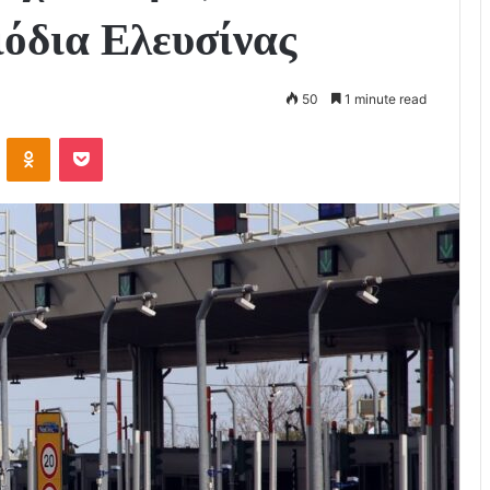
ιόδια Ελευσίνας
50
1 minute read
VKontakte
Odnoklassniki
Pocket