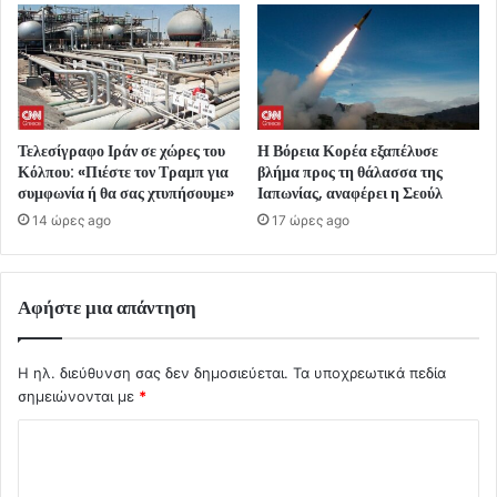
Τελεσίγραφο Ιράν σε χώρες του
Η Βόρεια Κορέα εξαπέλυσε
Κόλπου: «Πιέστε τον Τραμπ για
βλήμα προς τη θάλασσα της
συμφωνία ή θα σας χτυπήσουμε»
Ιαπωνίας, αναφέρει η Σεούλ
14 ώρες ago
17 ώρες ago
Αφήστε μια απάντηση
Η ηλ. διεύθυνση σας δεν δημοσιεύεται.
Τα υποχρεωτικά πεδία
σημειώνονται με
*
Σ
χ