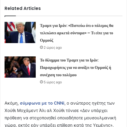
Related Articles
Τραμπ για Ιράν: «Πιστεύω ότι ο πόλεμος θα
τελειώσει αρκετά σύντομα» – Τι είπε για το
Ορμούζ
2 ώρες ago
Το δίλημμα του Τραμπ για το Ιράν:
Παραχωρήσεις για να ανοίξει το Ορμούζ ή
συνέχιση του πολέμου
5 ώρες ago
Ακόμη,
σύμφωνα με το CNNi
, ο ανώτερος ηγέτης των
Χούθι Μοχάμεντ Άλι αλ Χούθι τόνισε «Δεν υπάρχει
πρόθεση να στοχοποιηθεί οποιαδήποτε μουσουλμανική
χώρα, εκτός εάν υπάρξει επίθεση κατά της Υεμένης».