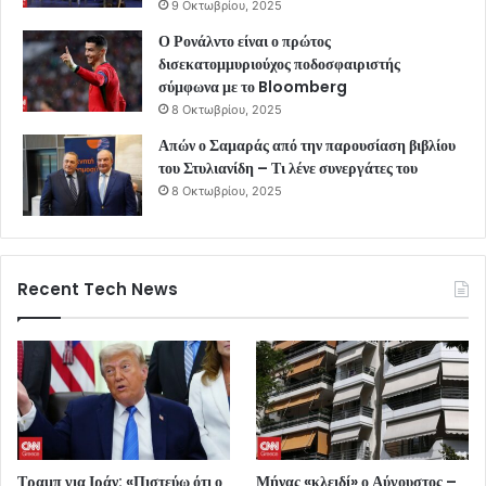
9 Οκτωβρίου, 2025
Ο Ρονάλντο είναι ο πρώτος
δισεκατομμυριούχος ποδοσφαιριστής
σύμφωνα με το Bloomberg
8 Οκτωβρίου, 2025
Απών ο Σαμαράς από την παρουσίαση βιβλίου
του Στυλιανίδη – Τι λένε συνεργάτες του
8 Οκτωβρίου, 2025
Recent Tech News
Τραμπ για Ιράν: «Πιστεύω ότι ο
Μήνας «κλειδί» ο Αύγουστος –