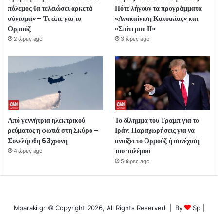
πόλεμος θα τελειώσει αρκετά
Πότε λήγουν τα προγράμματα
σύντομα» – Τι είπε για το
«Ανακαίνιση Κατοικίας» και
Ορμούζ
«Σπίτι μου ΙΙ»
2 ώρες ago
3 ώρες ago
Από γεννήτρια ηλεκτρικού
Το δίλημμα του Τραμπ για το
ρεύματος η φωτιά στη Σκύρο –
Ιράν: Παραχωρήσεις για να
Συνελήφθη 63χρονη
ανοίξει το Ορμούζ ή συνέχιση
του πολέμου
4 ώρες ago
5 ώρες ago
Mparaki.gr © Copyright 2026, All Rights Reserved | By
Sp
|