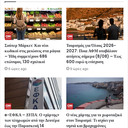
Σούπερ Μάρκετ: Και νέοι
Τουρισμός για Όλους 2026-
κωδικοί στις μειώσεις στα ράφια
2027: Ποια ΑΦΜ υποβάλουν
– Ήδη συμμετέχουν 686
αιτήσεις σήμερα (8/08) – Έως
επώνυμοι, 130 σχολικοί
600 ευρώ η ενίσχυση
6 ώρες ago
9 ώρες ago
e-ΕΦΚΑ – ΔΥΠΑ: Ο «χάρτης»
Ο νέος χάρτης για το χωροταξικό
των πληρωμών από την Δευτέρα
στον Τουρισμό: Τι ισχύει για
έως την Παρασκευή 14
νησιά και βραχυχρόνιες