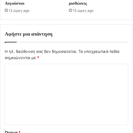
Αυγούστου
μισθώσεις
12 ώρες ago
15 ώρες ago
Αφήστε μια απάντηση
Η ηλ. διεύθυνση σας δεν δημοσιεύεται.
Τα υποχρεωτικά πεδία
σημειώνονται με
*
Σ
χ
ό
λ
ι
ο
*
Όνομα
*