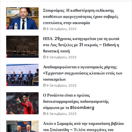
Στουρνάρας: Η καθυστέρηση εκδίκασης
υποθέσεων αφερεγγυότητας έχουν σοβαρές
επιπτώσεις στην οικονομία
8 Οκτωβρίου, 2025
ΗΠΑ: 29χρονος κατηγορείται για τη φωτιά
στο Λος Άντζελες με 31 νεκρούς – Πιθανή η
θανατική ποινή
8 Οκτωβρίου, 2025
Αναδιαμορφώνεται ο υγειονομικός χάρτης:
«Έρχονται» συγχωνεύσεις κλινικών εντός των
νοσοκομείων
9 Οκτωβρίου, 2025
Ο Ρονάλντο είναι ο πρώτος
δισεκατομμυριούχος ποδοσφαιριστής
σύμφωνα με το Bloomberg
8 Οκτωβρίου, 2025
Απών ο Σαμαράς από την παρουσίαση βιβλίου
του Στυλιανίδη – Τι λένε συνεργάτες του