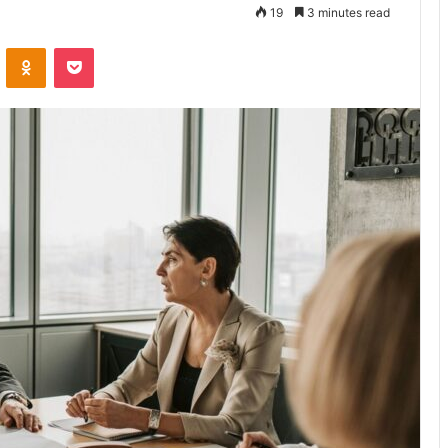
19
3 minutes read
VKontakte
Odnoklassniki
Pocket