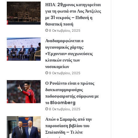
ΗΠΑ: 29χρονος κατηγορείται
για τη φωτιά στο Λος Άντζελες
με 31 νεκρούς – Πιθανή η
θανατική ποινή
8 Οκτωβρίου, 2025
Αναδιαμορφώνεται ο
υγειονομικός χάρτης:
«Έρχονται» συγχωνεύσεις
κλινικών εντός των
νοσοκομείων
9 Οκτωβρίου, 2025
Ο Ρονάλντο είναι ο πρώτος
δισεκατομμυριούχος
ποδοσφαιριστής σύμφωνα με
το Bloomberg
8 Οκτωβρίου, 2025
Απών ο Σαμαράς από την
παρουσίαση βιβλίου του
Στυλιανίδη – Τι λένε