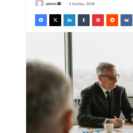
Send
admin
3 Ιουλίου, 2026
an
Facebook
X
LinkedIn
Tumblr
Pinterest
Reddit
email