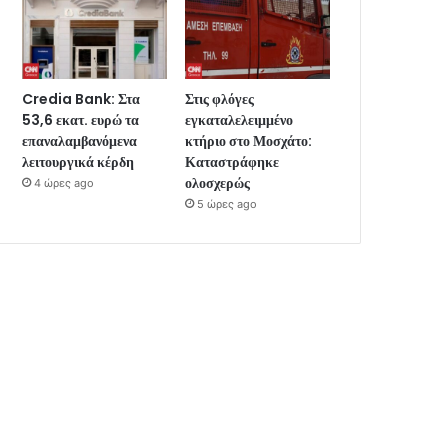
Credia Bank: Στα
Στις φλόγες
53,6 εκατ. ευρώ τα
εγκαταλελειμμένο
επαναλαμβανόμενα
κτήριο στο Μοσχάτο:
λειτουργικά κέρδη
Καταστράφηκε
ολοσχερώς
4 ώρες ago
5 ώρες ago